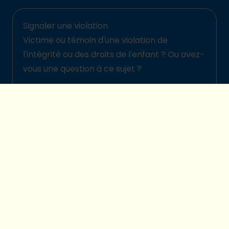
Signaler une violation
Victime ou témoin d'une violation de
l'intégrité ou des droits de l'enfant ? Ou avez-
vous une question à ce sujet ?
Signalez-la ici
© 2026 Plan International Belgique
Politique de protection des enfants
Legal disclaimer
Protection de la vie privée