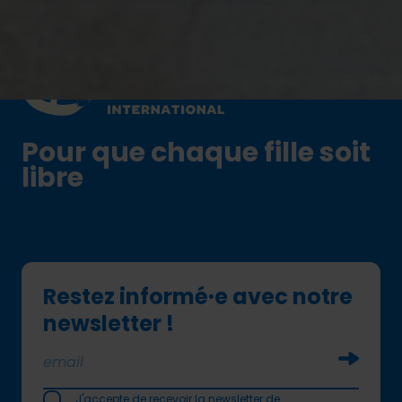
Plan International logo
Pour que chaque fille soit
libre
Restez informé·e avec notre
newsletter !
Soumettr
J'accepte de recevoir la newsletter de