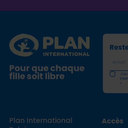
Footer
Plan International logo
Reste
Pour que chaque
fille soit libre
J'ac
Inte
*
Plan International
Accès