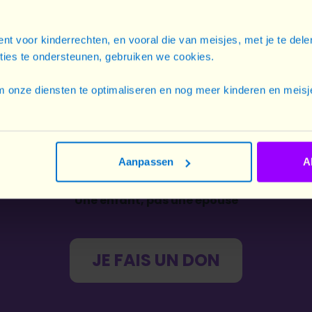
TÉLÉCHARGER LE RAPPORT COMPLET
nt voor kinderrechten, en vooral die van meisjes, met je te del
cties te ondersteunen, gebruiken we cookies.
TÉLÉCHARGE LA VERSION COURTE
 onze diensten te optimaliseren en nog meer kinderen en meisje
Aanpassen
A
Une enfant, pas une épouse
JE FAIS UN DON