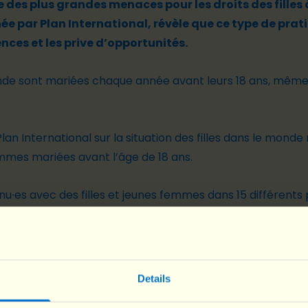
e des plus grandes menaces pour les droits des filles
e par Plan International, révèle que ce type de prati
ces et les prive d’opportunités.
monde sont mariées chaque année avant leurs 18 ans, même s
Plan International sur la situation des filles dans le mon
emmes mariées avant l’âge de 18 ans.
nu∙es avec des filles et jeunes femmes
dans 15 différents
nces personnelles du mariage d’enfants dans l’une des é
les dommages causés par le mariage précoce.
Details