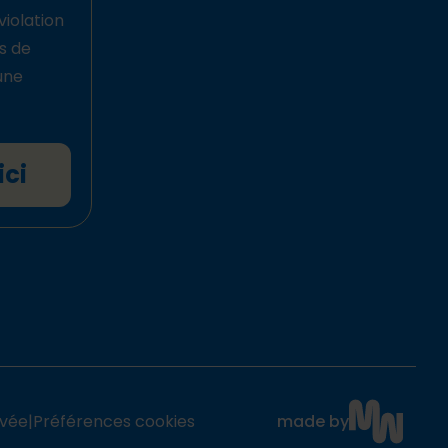
violation
ts de
une
ici
ivée
|
Préférences cookies
made by