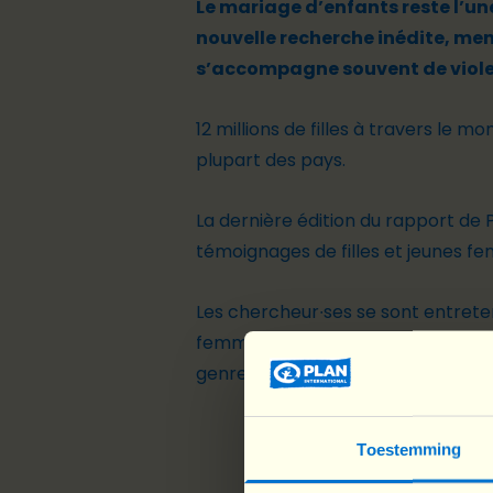
Le mariage d’enfants reste l’un
nouvelle recherche inédite, mené
s’accompagne souvent de violen
12 millions de filles à travers le 
plupart des pays.
La dernière édition du rapport de 
témoignages de filles et jeunes f
Les chercheur∙ses se sont entrete
femmes ont partagé leurs expérie
genre. Leurs histoires dévoilent 
Toestemming