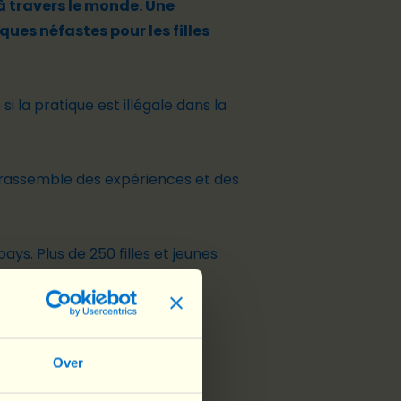
 à travers le monde. Une
ques néfastes pour les filles
i la pratique est illégale dans la
de rassemble des expériences et des
 pays
. Plus de 250 filles et jeunes
tudes les plus complètes du
Over