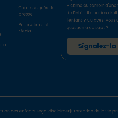
Victime ou témoin d'une 
Communiqués de
de l'intégrité ou des droi
presse
l'enfant ? Ou avez-vous 
Publications et
question à ce sujet ?
Media
e
otre
Signalez-la 
ction des enfants
|
Legal disclaimer
|
Protection de la vie pr