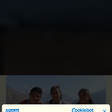
soutien apporté aux filles plutôt que dans la
récolte de fonds, augmentant ainsi notre impact.
En combinant les dons mensuels, nous créons
une
force collective
qui a un impact exponentiel,
touchant un plus grand nombre de filles et
renforçant notre capacité à créer des
changements positifs à grande échelle.