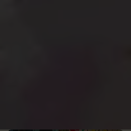
physiques, abus de pouvoir, etc.
Les menaces sur
leur santé, leur sécurité et leurs libertés, varient
d'un pays à l'autre et d'une communauté à l'autre,
mais partout dans le monde, les filles exigent le
respect de leurs droits et, ensemble, nous pouvons
les soutenir.
La situation dans le monde en un clin d’œil :
40 millions d’enfants sont victimes d’
abus
La
crise climatique
prive 4 millions de filles de
poursuivre leur scolarité
Chaque minute 23 filles
sont mariées