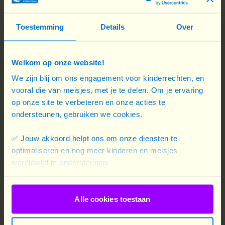
Toestemming
Details
Over
Welkom op onze website!
We zijn blij om ons engagement voor kinderrechten, en
3. Comment donner en respectant mon
vooral die van meisjes, met je te delen. Om je ervaring
budget ?
op onze site te verbeteren en onze acties te
Une fois que l’on a décidé de s’engager à faire un
ondersteunen, gebruiken we cookies.
don régulier, il reste à choisir le montant.
✅ Jouw akkoord helpt ons om onze diensten te
Beaucoup de personnes souhaitent donner mais
optimaliseren en nog meer kinderen en meisjes
ne s’y retrouve pas entre leur budget et les
wereldwijd te ondersteunen.
différentes formules. De plus, l’inflation est une
réalité qui touche tous les foyers. C’est pourquoi
nous vous proposons quelques exemples concrets
Alle cookies toestaan
pour vous aider à choisir le montant qui vous