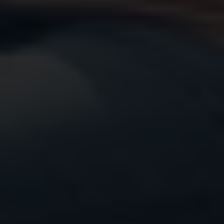
Soutenir l’
indépendance financière des ONGs.
Dans un contexte de crise politique, financière et
climatique, nous observons une régression des
droits humains en général, et des droits des
enfants en particulier. Cela se ressent,
notamment, dans l’accès aux subsides
d’organisations comme la nôtre.
Concentrer nos efforts pour
davantage
d’impact.
Sans soutien financier durable nos
activités sont menacées. Les dons réguliers
permettent de concentrer l’essentiel de nos
efforts dans l’implémentation de projets et le