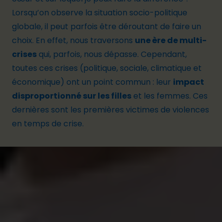
Lorsqu’on observe la situation socio-politique
globale, il peut parfois être déroutant de faire un
choix. En effet, nous traversons
une ère de multi-
crises
qui, parfois, nous dépasse. Cependant,
toutes ces crises (politique, sociale, climatique et
économique) ont un point commun : leur
impact
disproportionné sur les filles
et les femmes. Ces
dernières sont les premières victimes de violences
en temps de crise.
Des violences qui peuvent prendre plusieurs
formes : abandon scolaire, mariage forcé,
grossesse précoce, violences sexuelles et