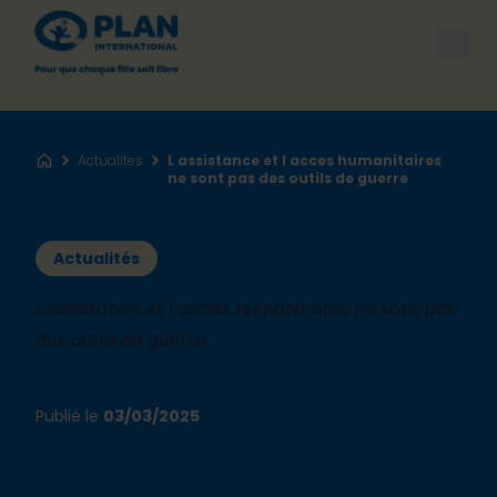
Open
Actualites
L assistance et l acces humanitaires
Accueil
ne sont pas des outils de guerre
Actualités
L’assistance et l’accès humanitaires ne sont pas
des outils de guerre
Publié le
03/03/2025