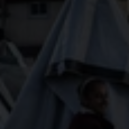
Plan International se préoccupe profondément de
la récente décision du gouvernement israélien de
suspendre toute aide humanitaire à Gaza après la
conclusion de la première phase de l'accord de
cessez-le-feu, ainsi que par les informations
faisant état d'une attaque de drone militaire
israélien dans le nord de la bande de Gaza.
L'assistance et l'accès humanitaires ne sont pas
des outils de guerre ou de négociation et ne