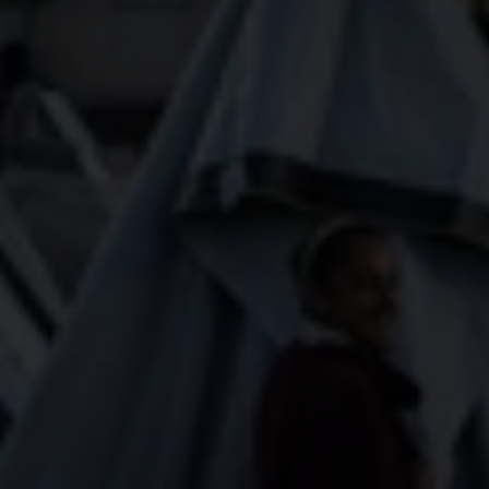
Plan International is diep bezorgd over het
recente besluit van de Israëlische regering om
alle humanitaire hulp aan Gaza op te schorten
na het sluiten van de eerste fase van het
staakt-het-vuren-akkoord en over berichten
over een Israëlische militaire drone-aanval in
het noorden van Gaza.
Humanitaire hulp en toegang zijn geen
instrumenten voor oorlogvoering of