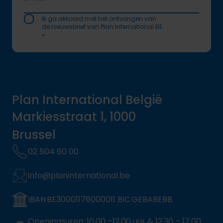
Soumettr
Ik ga akkoord met het ontvangen van
de nieuwsbrief van Plan International BE.
*
Plan International België
Markiesstraat 1, 1000
Brussel
02 504 60 00
info@planinternational.be
IBAN BE30001176000011 BIC GEBABEBB
Openingsuren: 10.00 –12.00 uur & 12.30 – 17.00