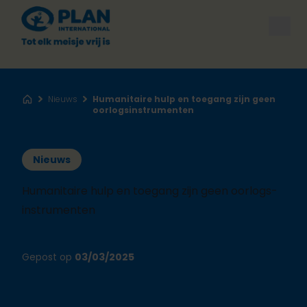
Open
Nieuws
Humanitaire hulp en toegang zijn geen
Home
oorlogsinstrumenten
Nieuws
Humanitaire hulp en toegang zijn geen oorlogs-
instrumenten
Gepost op
03/03/2025