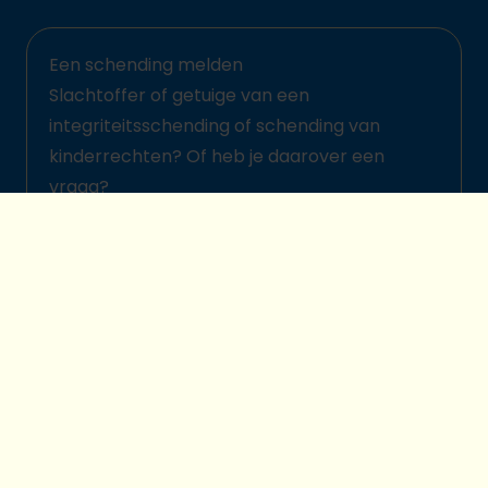
Een schending melden
Slachtoffer of getuige van een
integriteitsschending of schending van
kinderrechten? Of heb je daarover een
vraag?
Meld het hier
© 2026 Plan International België
Kinderbeschermingsbeleid