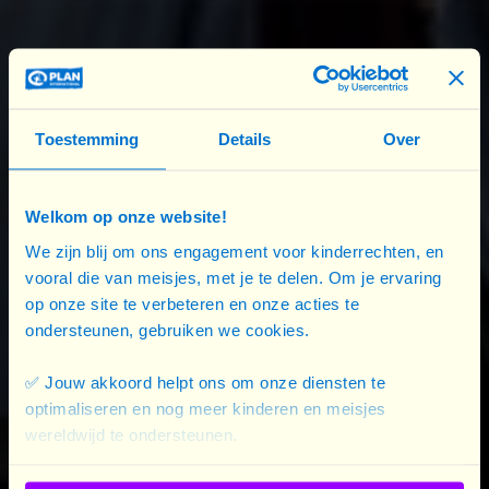
onderhandelingen en mogen niet als zodanig
worden geaccepteerd. Ze vormen een
verplichting. De acties van de Israëlische regering,
die hebben geleid tot het ontzeggen van eerste
levensbehoeften aan 2,2 miljoen Palestijnen, zijn
Toestemming
Details
Over
een ernstige schending van het Internationaal
Humanitair Recht.
Welkom op onze website!
We zijn blij om ons engagement voor kinderrechten, en
Lindsey Hutchison, hoofd Global Humanitarian
vooral die van meisjes, met je te delen. Om je ervaring
Policy, Advocacy and Diplomacy bij Plan
op onze site te verbeteren en onze acties te
International: “We roepen op tot onmiddellijke
ondersteunen, gebruiken we cookies.
stopzetting van alle vijandelijkheden in Gaza en
eisen dat Israël, als bezettingsmacht, dringend de
✅ Jouw akkoord helpt ons om onze diensten te
blokkade opheft en zorgt voor ongehinderde
optimaliseren en nog meer kinderen en meisjes
wereldwijd te ondersteunen.
hulpverlening aan mensen in nood. Het leven van
2,2 miljoen Palestijnen staat op het spel. Velen van