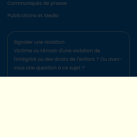
Communiqués de presse
Publications et Media
Signaler une violation
Victime ou témoin d'une violation de
l'intégrité ou des droits de l'enfant ? Ou avez-
vous une question à ce sujet ?
Signalez-la ici
© 2026 Plan International Belgique