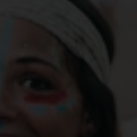
Tu as décidé de passer ton été en festival ?
Super idée ! Voici nos 5 conseils pour en
profiter pleinement, passer un moment chill
entre ami.e.s et bouger comme jamais !
Un mot d’ordre : s'amuser
Les festivals sont l'occasion de s'amuser, aussi bien
toi que les personnes avec toi. On y fait de belles
rencontres et parfois ça devient chaud bouillant
😉 Pour t’assurer que tout le monde s’amuse, un
seul mot d’ordre : le consentement. Le