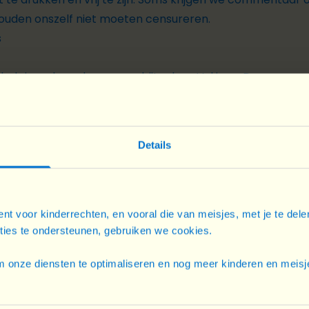
zouden onszelf niet moeten censureren.
s
 heb je wel nood aan even bijtanken. Vul jouw Dopper – m
voor.
Details
creen. If I could offer you only one tip for the future, sun
nt voor kinderrechten, en vooral die van meisjes, met je te del
cties te ondersteunen, gebruiken we cookies.
 onze diensten te optimaliseren en nog meer kinderen en meisje