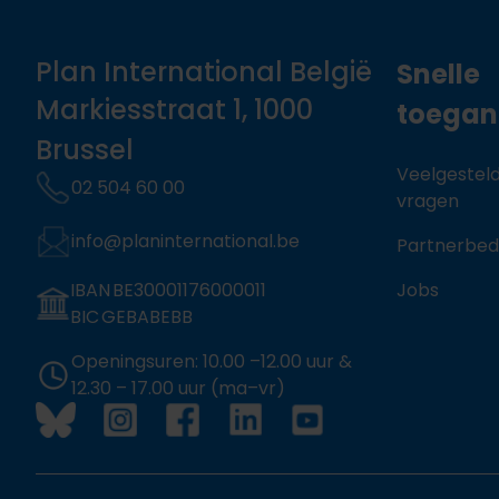
Plan International België
Snelle
Markiesstraat 1, 1000
toega
Brussel
Veelgestel
02 504 60 00
vragen
info@planinternational.be
Partnerbed
IBAN BE30001176000011
Jobs
BIC GEBABEBB
Openingsuren: 10.00 –12.00 uur &
12.30 – 17.00 uur (ma–vr)