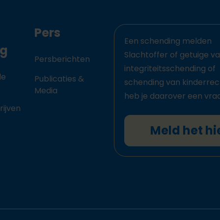
Pers
Een schending melden
ng
Slachtoffer of getuige v
Persberichten
integriteitsschending of
de
Publicaties &
schending van kinderre
Media
heb je daarover een vra
rijven
Meld het hi