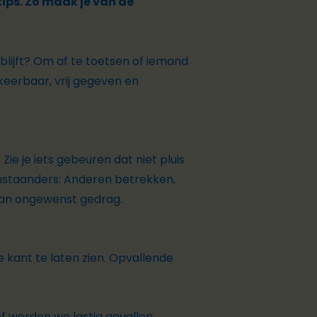
ips. Zo maak je van de
k blijft? Om af te toetsen of iemand
keerbaar, vrij gegeven en
Zie je iets gebeuren dat niet pluis
staanders: Anderen betrekken,
 van ongewenst gedrag.
 kant te laten zien. Opvallende
of worden we lastig gevallen