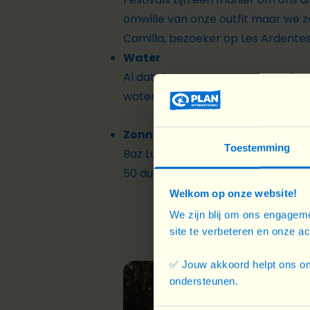
omwille van onze outfit maar we 
Camilla, bezoeker op Les Ardente
Water
Al dat dansen, super, maar nadien
waterpunt en wees de uitdroging 
Zonnecrème
Toestemming
Baz Luhrmann zei het al: “Wear suns
50 dus maar boven!
Welkom op onze website!
We zijn blij om ons engageme
site te verbeteren en onze a
✅ Jouw akkoord helpt ons om
ondersteunen.