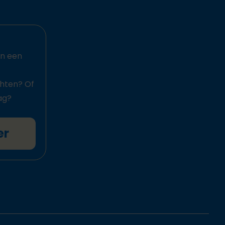
an een
chten? Of
ag?
er