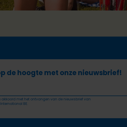
 op de hoogte met onze nieuwsbrief!
a akkoord met het ontvangen van de nieuwsbrief van
 International BE.