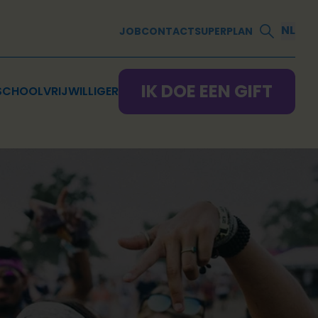
NL
JOB
CONTACT
SUPERPLAN
IK DOE EEN GIFT
SCHOOL
VRIJWILLIGER