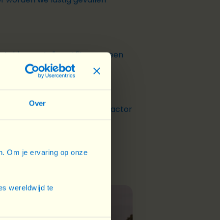
atching met die outfit – aan een
Over
screen would be it.” Haal die factor
en. Om je ervaring op onze
s wereldwijd te