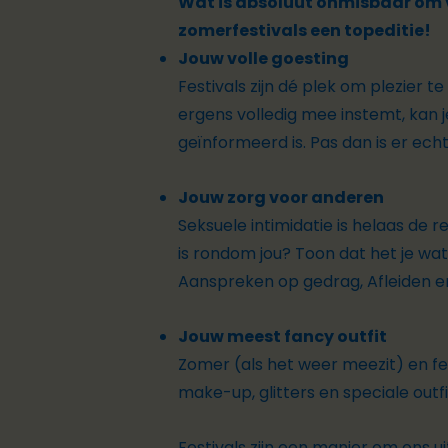
Wat is absoluut onmisbaar om ve
zomerfestivals een topeditie!
Jouw volle goesting
Festivals zijn dé plek om plezier t
ergens volledig mee instemt, kan 
geïnformeerd is. Pas dan is er ech
Jouw zorg voor anderen
Seksuele intimidatie is helaas de r
is rondom jou? Toon dat het je wa
Aanspreken op gedrag, Afleiden e
Jouw meest fancy outfit
Zomer (als het weer meezit) en fe
make-up, glitters en speciale outfits
Festivals zijn een manier om ons u