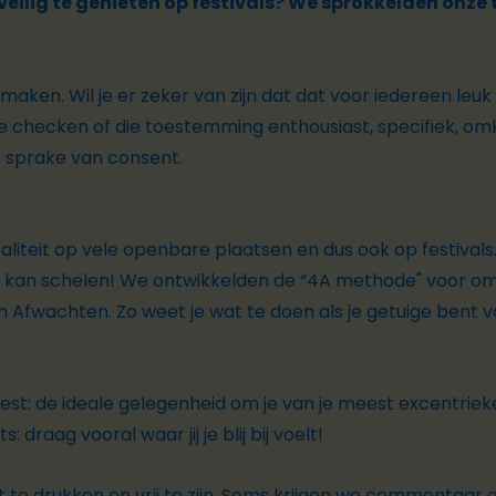
ilig te genieten op festivals? We sprokkelden onze t
e maken. Wil je er zeker van zijn dat dat voor iedereen leu
je checken of die toestemming enthousiast, specifiek, om
t sprake van
consent
.
ealiteit op vele openbare plaatsen en dus ook op festivals. 
t kan schelen! We ontwikkelden de
“4A methode"
voor om
n Afwachten. Zo weet je wat te doen als je getuige bent
est: de ideale gelegenheid om je van je meest excentrieke
: draag vooral waar jij je blij bij voelt!
it te drukken en vrij te zijn. Soms krijgen we commentaar 