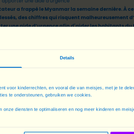
ur apporter une aide d’urgence
ateur a frappé le Myanmar la semaine dernière. À ce
blessés, des chiffres qui risquent malheureusement 
ter une aide d’urgence afin d'aider les habitants du 
st devenue très compliquée, mais nous sommes heureux∙
Details
ans le pays n'ont été directement touché
∙e∙
s par le trembl
terre a été ressenti, comme le Bangladesh, l'Inde et le V
curité.
nt voor kinderrechten, en vooral die van meisjes, met je te del
s le pays sont très importants. Plan International Belgiqu
cties te ondersteunen, gebruiken we cookies.
r fournir de la nourriture, de l'eau potable et un soutien 
 onze diensten te optimaliseren en nog meer kinderen en meisje
EN SAVOIR PLUS