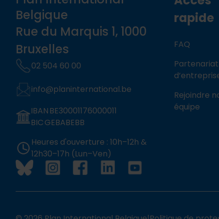
Accès
Belgique
rapide
Rue du Marquis 1, 1000
FAQ
Bruxelles
Partenariat
02 504 60 00
d’entrepris
info@planinternational.be
Rejoindre n
équipe
IBAN BE30001176000011
BIC GEBABEBB
Heures d'ouverture : 10h–12h &
12h30–17h (Lun–Ven)
© 2026 Plan International Belgique
|
Politique de prote