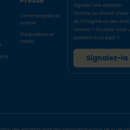
Presse
Signaler une violation
Victime ou témoin d'une 
Communiqués de
de l'intégrité ou des droi
presse
l'enfant ? Ou avez-vous 
Publications et
question à ce sujet ?
Media
e
otre
Signalez-la 
ction des enfants
|
Legal disclaimer
|
Protection de la vie pr