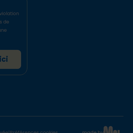
violation
ts de
une
ici
ivée
|
Préférences cookies
made by