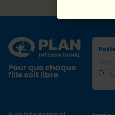
Footer
Plan International logo
Reste
Pour que chaque
fille soit libre
J'ac
Inte
*
Plan International