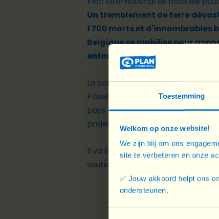
Plan International se mobilise po
Un tremblement de terre dévast
1 700 morts et d'innombrables 
Belgique se mobilise pour appor
enfants.
La communication dans le pays e
Filleul·e·s Plan ni leurs familles d
Toestemming
pays voisins où le tremblement de 
projets et leurs familles sont en sé
Welkom op onze website!
We zijn blij om ons engageme
Il va sans dire que les besoins dan
site te verbeteren en onze a
soutien financier est essentiel pou
✅ Jouw akkoord helpt ons om
ondersteunen.