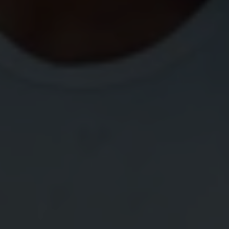
quatre fois ; un peu exaspéré sa mine devient triste
et il pleure timidement. 15 minutes plus tard, il est
fatigué et pleure franchement. Son père le prend
dans ses bras pour l’encourager et lui dit “allez, soit
un homme et
un homme ça ne pleure pas
.
Remonte sur ton vélo et je te promets que tu vas y
arriver”, d’un ton bienveillant.
“C’est à l’homme de porter la culotte”
Avant de rentrer, Anissa achète un beau gâteau
pour fêter la nouvelle de sa promotion. Elle va
devenir directrice, une promotion qu’elle attendait
depuis 4 ans. Karim, son mari et son premier fan, la
félicite. 2 semaines plus tard, il rencontre des amis
et partage la bonne nouvelle lors d’une discussion
anodine. Il se heurte à des regards dubitatifs et des