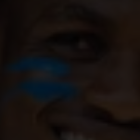
Pouvoir vivre son identité sans se conformer à
des stéréotypes de genre. Cette idée vous
parle ? Pourtant les stéréotypes de genre qui
sont véhiculés dans les normes sociales,
continuent d’être un frein à l’épanouissement
de soi.
Les garçons, ainsi que les personnes qui
échappent aux normes binaires de genre, sont,
elles aussi, concernées. Souvent, et sans