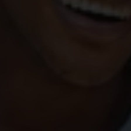
mauvaises intentions, ces stéréotypes sont
véhiculés au sein même du foyer. Chez Plan
International nous avons la conviction qu’un
monde où chaque fille est libre ne peut se
construire qu’avec le soutien d’hommes
émancipés de ces injonctions. Mais de quelles
injonctions parle-t-on ?
“Soit un homme mon fils”
Namur, un jour de printemps ensoleillé, Yohan
apprend à rouler à vélo avec son père. Il a
quelques appréhensions mais se sent plein
d’espoir d’essayer une nouvelle activité. Du haut
de ses 5 ans, Yohan est un peu fébrile sur son vélo,
il cherche son équilibre mais ce qui devait arriver
arriva... Yohan embrasse le sol. Une fois, deux fois,