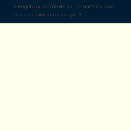
l'intégrité ou des droits de l'enfant ? Ou avez-
vous une question à ce sujet ?
Signalez-la ici
© 2026 Plan International Belgique
Politique de protection des enfants
Legal disclaimer
Protection de la vie privée
Préférences cookies