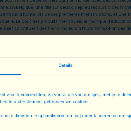
de 500 millions de personnes dans le monde, avec des conséquenc
dienne. En Belgique, une fille sur deux a déjà eu recours à des m
essenti de la honte lors de ses premières menstruations, et une fi
ruelle. Le coût des produits menstruels, le manque d’éducation,
 sujet constituent des freins majeurs à l’autonomisation des fill
 la menstruation sur la vie des filles et des femmes dans notre 
 pour éclairer les enjeux liés aux droits des filles à travers le
es filles, le mariage des enfants ou le leadership, afin d’outiller 
ement durable.
Details
nt voor kinderrechten, en vooral die van meisjes, met je te del
cties te ondersteunen, gebruiken we cookies.
ÉLÉCHARGER LE DOCUMENT EN FRANÇA
 onze diensten te optimaliseren en nog meer kinderen en meisje