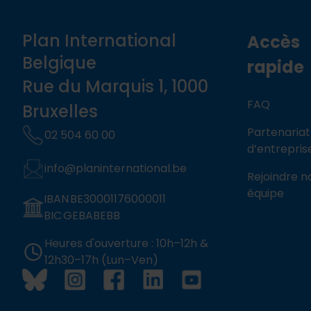
Plan International
Accès
Belgique
rapide
Rue du Marquis 1, 1000
FAQ
Bruxelles
Partenariat
02 504 60 00
d’entrepris
info@planinternational.be
Rejoindre n
équipe
IBAN BE30001176000011
BIC GEBABEBB
Heures d'ouverture : 10h–12h &
12h30–17h (Lun–Ven)