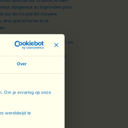
es directes sur la santé, le bien-
atériaux dangereux ou improvisés pour
lle sur dix n’a pas les moyens
 ainsi que la honte et la
es.
“Essentiel de l’égalité de genre”, un
 monde. Chaque guide aborde des
les pairs, les défenseur·e·s et les
Over
en. Om je ervaring op onze
IS
s wereldwijd te