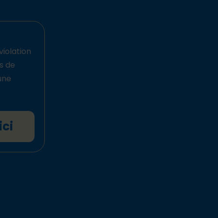
violation
ts de
une
ici