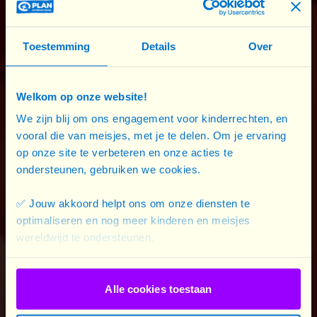
menstruatieproducten, het gebrek aan educatie,
evenals de aanhoudende schaamte en stigmatisering
Toestemming
Details
Over
rond dit onderwerp vormen grote belemmeringen voor
de emancipatie van meisjes.
Welkom op onze website!
Ontdek meer over de impact van menstruatie op het
We zijn blij om ons engagement voor kinderrechten, en
leven van meisjes en vrouwen in onze “Essentiële
vooral die van meisjes, met je te delen. Om je ervaring
aspecten van gendergelijkheid”, een reeks publicaties die
op onze site te verbeteren en onze acties te
werd ontwikkeld om de uitdagingen rond de rechten van
ondersteunen, gebruiken we cookies.
meisjes wereldwijd onder de aandacht te brengen. Elke
gids behandelt thema’s zoals meisjesonderwijs,
✅ Jouw akkoord helpt ons om onze diensten te
kindhuwelijken en leiderschap, en is bedoeld om
optimaliseren en nog meer kinderen en meisjes
jongeren, belangenbehartigers en beleidsmakers te
wereldwijd te ondersteunen.
versterken en zo duurzame verandering te stimuleren.
Totdat elk meisje vrij is.
Alle cookies toestaan