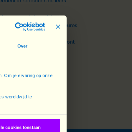
chent la réalisation de leurs
 s'occupent de leurs frères et
s aux tâches ménagères – 24 heures
tiques : sept femmes sur dix ont
Over
en. Om je ervaring op onze
s wereldwijd te
lle cookies toestaan