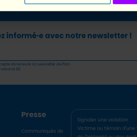
z informé·e avec notre newsletter !
cepte de recevoir la newsletter de Plan
rnational BE.
Presse
Signaler une violation
Victime ou témoin d'une 
Communiqués de
de l'intégrité ou des droi