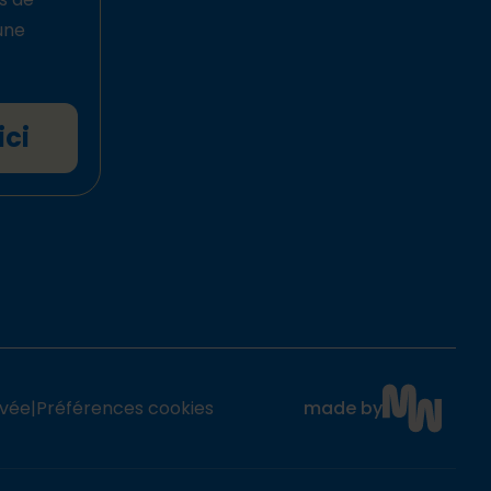
une
ici
ivée
|
Préférences cookies
made by