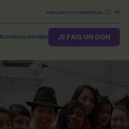
FR
JOB
CONTACTS
SUPERPLAN
JE FAIS UN DON
ÉCOLES
VOLONTAIRES