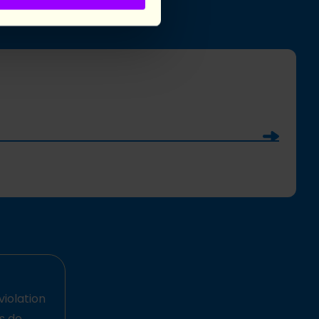
Soumettre
violation
ts de