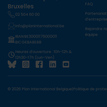
FAQ
Bruxelles
Partenariat
02 504 60 00
d’entrepris
info@planinternational.be
Rejoindre n
équipe
IBAN BE30001176000011
BIC GEBABEBB
Heures d'ouverture : 10h–12h &
12h30–17h (Lun–Ven)
© 2026 Plan International Belgique
|
Politique de prote