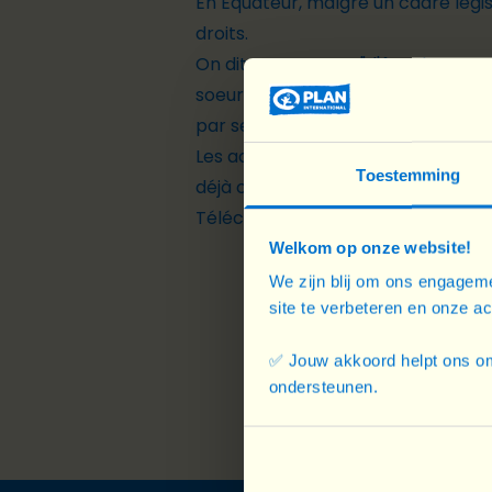
En Equateur, malgré un cadre légis
droits.
On dit aux garçons "d'être bons en
soeurs" ; par conséquent, les fill
par semaine
Les adolescentes et les jeunes fe
Toestemming
déjà connu des violences.
Téléchargez ci-dessous le rappor
Welkom op onze website!
We zijn blij om ons engageme
site te verbeteren en onze a
✅ Jouw akkoord helpt ons om
ondersteunen.
Footer