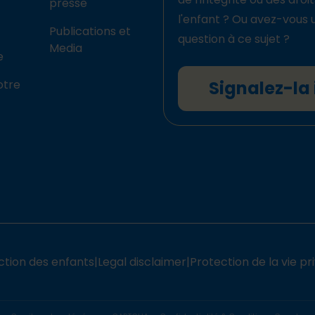
presse
l'enfant ? Ou avez-vous 
Publications et
question à ce sujet ?
Media
e
otre
Signalez-la 
ction des enfants
|
Legal disclaimer
|
Protection de la vie pr