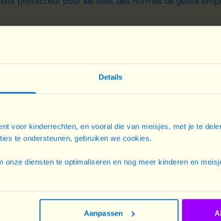
latif protecteur pour les filles, des normes de genre empê
 maths et en sciences, quand on attend des filles qu'elles
es dédient plus de trois fois plus de temps que les garçon
mmes subissent des violences dans des proportions drama
Details
t complet.
nt voor kinderrechten, en vooral die van meisjes, met je te del
cties te ondersteunen, gebruiken we cookies.
 onze diensten te optimaliseren en nog meer kinderen en meisje
JE TÉLÉCHARGE LE RAPPORT
Aanpassen
A