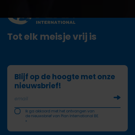
Plan International logo
Tot elk meisje vrij is
Blijf op de hoogte met onze
nieuwsbrief!
Soumettr
Ik ga akkoord met het ontvangen van
de nieuwsbrief van Plan International BE.
*