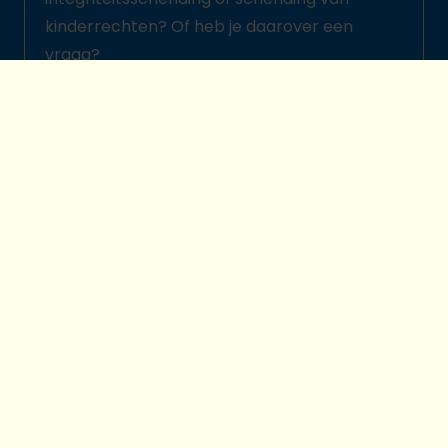
kinderrechten? Of heb je daarover een
vraag?
Meld het hier
© 2026 Plan International België
Kinderbeschermingsbeleid
Legal disclaimer
Cookievoorkeuren
Privacybescherming
made by