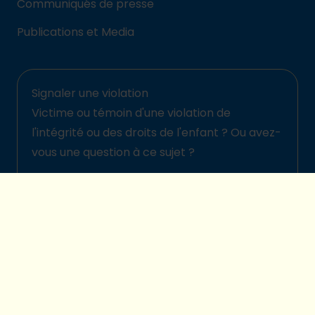
Communiqués de presse
Publications et Media
Signaler une violation
Victime ou témoin d'une violation de
l'intégrité ou des droits de l'enfant ? Ou avez-
vous une question à ce sujet ?
Signalez-la ici
© 2026 Plan International Belgique