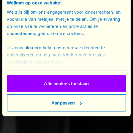
présentations personnelles en faveur de nos
Welkom op onze website!
projets? Vous trouverez ici notre nouveau logo.
We zijn blij om ons engagement voor kinderrechten, en
vooral die van meisjes, met je te delen. Om je ervaring
op onze site te verbeteren en onze acties te
Une présentation à destination des écoles
ondersteunen, gebruiken we cookies.
Une présentation powerpoint à propos de Plan
International Belgique que vous pouvez adapter
✅ Jouw akkoord helpt ons om onze diensten te
pour informer votre public à propos de Plan
optimaliseren en nog meer kinderen en meisjes
International Belgique, de nos projets, de nos
wereldwijd te ondersteunen.
valeurs, ...
Alle cookies toestaan
Aanpassen
Here is content that requires you to accept