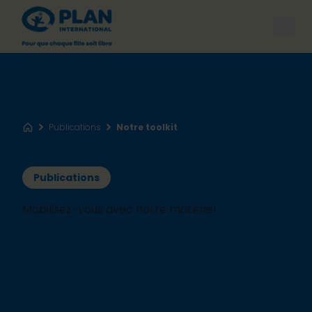
Open
Publications
Notre toolkit
Accueil
Publications
Mobilisez-vous avec notre matériel