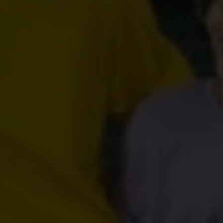
Merci pour votre soutien et votre intérêt pour
nos thématiques.
Vous désirez sensibiliser vos
élèves et vos collègues à propos de Plan
International Belgique et mobiliser d’autres
personnes ? Téléchargez et utilisez
les
différentes
affiches et présentations mises à votre disposition
ci-dessous pour vous aider.
Les affiches
Affiches prêtes à l’emploi reprennant des images
de nos différents projets en Afrique, Asie et