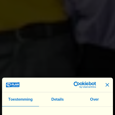
Amérique latine. Affichez les lors de vos actions et
événements. Montrez de cette façon votre
soutien aux droits de l'enfant et de l'égalité pour
les filles.
Plan International Belgique en bref
Une brochure prête à l’emploi reprennant les
informations clés à propos de Plan International
Belgique. Qui sommes-nous? Comment
travaillons-nous ?,...
Diffusez cette brochure lors de vos actions et
événements.
Toestemming
Details
Over
Le Logo de Plan International Belgique
Vous désirez compléter vos affiches ou