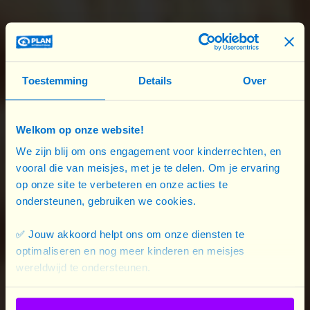
droits des enfants. Ils remettent en cause les
normes traditionnelles néfastes en encourageant
des relations hommes-femmes plus équitables.
Toestemming
Details
Over
Résultat ? Les filles vont plus souvent à l’école, les
femmes enceintes se rendent davantage dans les
centres de santé pour des consultations
Welkom op onze website!
prénatales, plus de femmes possèdent désormais
We zijn blij om ons engagement voor kinderrechten, en
une source de revenu, et la violence domestique et
vooral die van meisjes, met je te delen. Om je ervaring
op onze site te verbeteren en onze acties te
les mariages précoces ont reculé.
ondersteunen, gebruiken we cookies.
La preuve que lorsque les hommes deviennent des
✅ Jouw akkoord helpt ons om onze diensten te
alliés
, c’est toute la communauté qui avance.
optimaliseren en nog meer kinderen en meisjes
wereldwijd te ondersteunen.
L’action de Plan International au Niger : un impact
concret