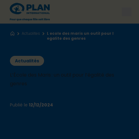
Open
Actualites
L ecole des maris un outil pour l
Accueil
egalite des genres
Actualités
L’École des Maris : un outil pour l’égalité des
genres
Publié le
12/12/2024