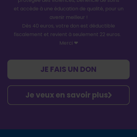
protégée des violences, bénéficie de soins
et accède à une éducation de qualité, pour un
avenir meilleur !
Dès 40 euros, votre don est déductible
fiscalement et revient à seulement 22 euros.
Merci ❤
JE FAIS UN DON
Je veux en savoir plus
Footer