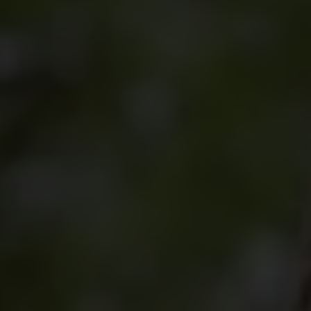
Violences contre les filles : symptôme d’un
système inégalitaire
Chaque minute, quelque part dans le monde, des
femmes et des filles sont confrontées à des
violences.
1 femme sur 3 subit des violences
physiques et/ou sexuelles de la part d’un
partenaire au moins une fois dans sa vie. Chaque
jour, 140 filles et femmes sont tuées par un
membre de leur famille.