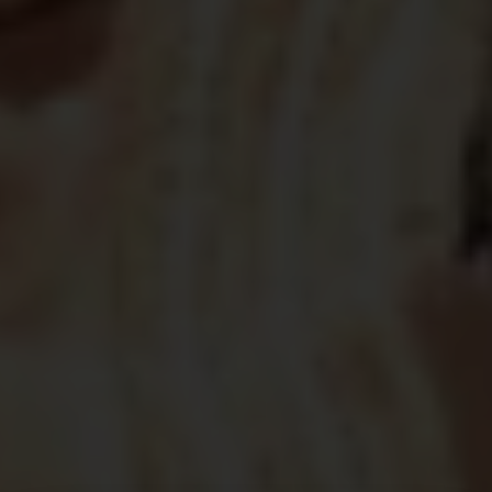
« Seyni est plus heureux dans notre foyer qu’avant
sa formation à l’École des Maris. »
Au sein de la
communauté
, Seyni et d'autres
participants veillent aussi au maintien de l'hygiène,
encouragent les femmes à se rendre dans les
centres de santé et sensibilisent les parents aux