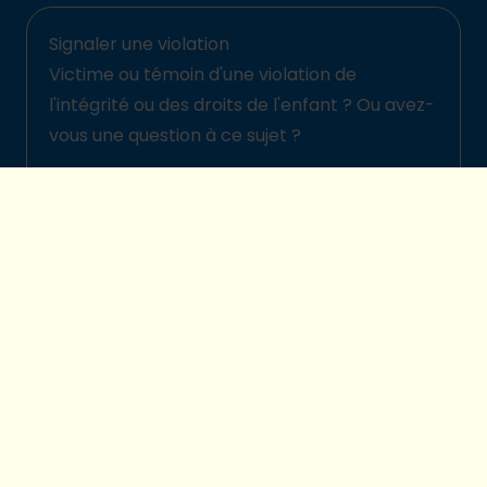
Signaler une violation
Victime ou témoin d'une violation de
l'intégrité ou des droits de l'enfant ? Ou avez-
vous une question à ce sujet ?
Signalez-la ici
© 2026 Plan International Belgique
Politique de protection des enfants
Legal disclaimer
Protection de la vie privée