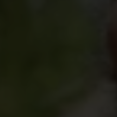
Pourquoi ? Parce qu’on a trop longtemps appris
aux garçons et aux hommes qu’il est « normal »
d’utiliser la violence pour contrôler les femmes, qui
seraient « inférieures » aux hommes.
Apprendre aux hommes à devenir des alliés
Comment contrer la tendance ? Faire des garçons
et des hommes des acteurs du changement. En
soutenant les filles et les femmes qui les
entourent, c’est à dire adopter une
masculinité
positive
, ils peuvent s’opposer à la violence
sexiste et contribuer à un monde plus égalitaire.
Un exemple ?
L'École des Maris
, une initiative
lancée par Plan International au Niger. Elle réunit