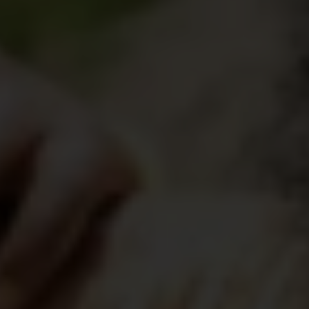
des hommes mariés ou fiancés pour leur
apprendre l'égalité des genres, la santé et le bien-
être familial. C’est le cas de Seyni, un père de
famille de 35 ans du village de Daoudadey.
En participant aux séances, Seyni a adopté de
bonnes résolutions
: « J'ai appris à bien
m'occuper de mon foyer. Je balaie, je vais
chercher de l'eau, je ramasse du bois et j'allume le
feu pour la cuisine.»
Seyni remarque aussi des changements positifs
dans ses
relations familiales
: « Mes filles se
sentent à l'aise avec moi et nous discutons de tout.
Quand je dois prendre des décisions, je consulte
Ramatou, mon épouse. » Celle-ci nous confirme :