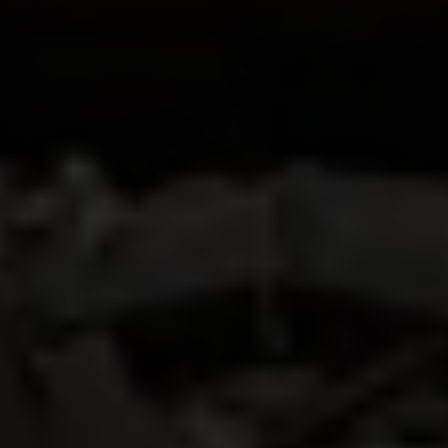
A New Policy
Caritas Internationalis
Caritas Jerusalem
Christian Aid
Churches for Middle East Peace
CISS – Cooperazione Internazionale Sud Sud
Danish Refugee Council
Danske Hus i Palæstina
Embrace the Middle East
Evangelical Lutheran Church in America
HelpAge International
Humanity & Inclusion – Handicap International
Humanity First UK
Insecurity Insight
INSO
Islamic Relief