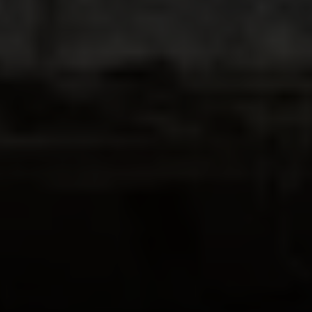
protégé
∙e
s contre le génocide. Chaque acte de
déplacement forcé, chaque vague de famine rend
ce danger plus certain, et le monde ne peut pas
prétendre ne pas l’avoir vu venir.
Laissez entrer nos marchandises. Laissez-nous
travailler. Arrêtez ces attaques.
Signataires
War Child Alliance
ActionAid
Action For Humanity
American Friends Service Committee
Anera
Asamblea de Cooperación por la Paz