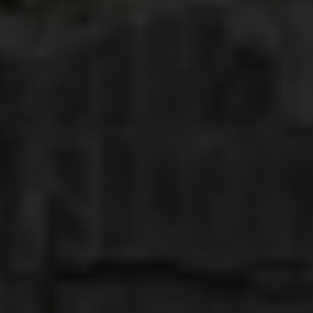
seront bloqués et les personnes trop faibles,
âgées ou malades pour fuir seront laissées pour
mortes. « Nous en avons assez de courir d'un
endroit à l'autre », déplore Abeer (nom modifié),
une travailleuse humanitaire.
Les opérations humanitaires délibérément
entravées
Dans le même temps, Israël entrave délibérément
les opérations humanitaires. Les camions d'aide
humanitaire continuent d'être refusés et les ONG
internationales sont laissées dans l'incertitude par
une politique d'enregistrement opaque, alors
même que la famine s'aggrave.
La Cour internationale de justice a reconnu que les
Palestinien
∙ne
s de Gaza ont le droit d'être