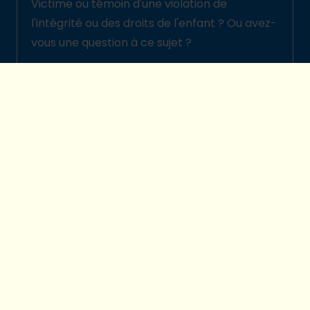
Victime ou témoin d'une violation de
l'intégrité ou des droits de l'enfant ? Ou avez-
vous une question à ce sujet ?
Signalez-la ici
© 2026 Plan International Belgique
Politique de protection des enfants
Legal disclaimer
Protection de la vie privée
Préférences cookies