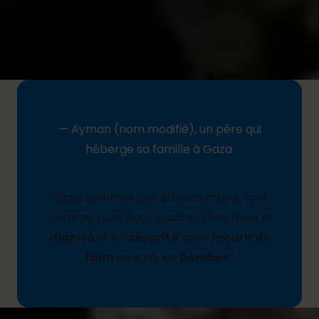
déplacées surpeuplées, ou rester et affronter les
bombardements incessants dans leurs abris. Dans
tous les cas, la famine et le siège les attendent.
— Ayman (nom modifié), un père qui
héberge sa famille à Gaza.
“
Nous
sommes
des
êtres
humains
,
tout
comme
vous
.
Nous
voulons
vivre
dans la
dignité
et en
sécurité
, sans
mourir de
faim
ou
sous les
bombes
.
”