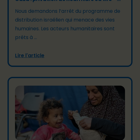
Nous demandons l’arrêt du programme de
distribution israélien qui menace des vies
humaines. Les acteurs humanitaires sont
prêts à ...
Lire l'article