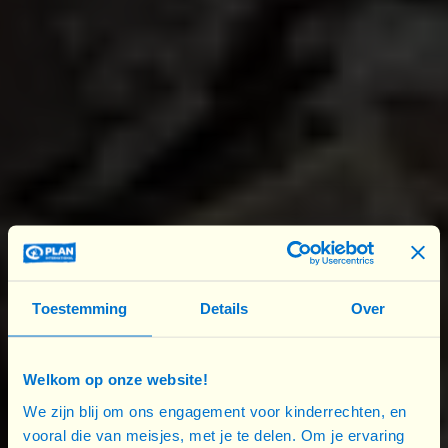
Japan International Volunteer Center (JVC)
Médecins Du Monde France (MdM France)
Médecins du Monde Switzerland (MdM
Switzerland)
MedGlobal
Medico International
Médicos del Mundo (Spain)
Mennonite Central Committee
National Justice and Peace Network England and
Wales
Norwegian People’s Aid
Toestemming
Details
Over
Oxfam
Pax Christi Flanders
Welkom op onze website!
Pax Christi München
We zijn blij om ons engagement voor kinderrechten, en
Pax Christi Scotland
vooral die van meisjes, met je te delen. Om je ervaring
People in Need