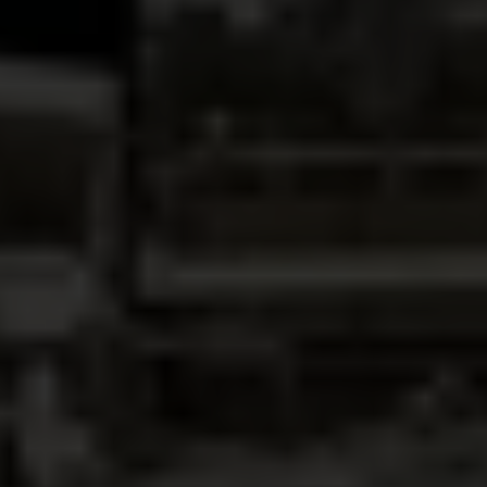
Près d'un million de personnes se trouvent encore
à Gaza
« Notre seule demande, c'est la vie », explique
Ayman (nom modifié), un père qui a trouvé refuge
avec sa famille à Gaza. « Nous sommes des êtres
humains tout comme vous. Nous voulons vivre
dans la dignité et en sécurité, et non mourir de
faim ou sous les bombes. »
Près d'un million de Palestinien∙nes, affamé∙es, en
deuil et déplacé∙es à maintes reprises, se trouvent
encore dans la ville de Gaza. Si l'opération
israélienne s’y poursuit, les hôpitaux seront coupés
du monde et attaqués, les abris et les écoles
seront bombardés, les convois humanitaires