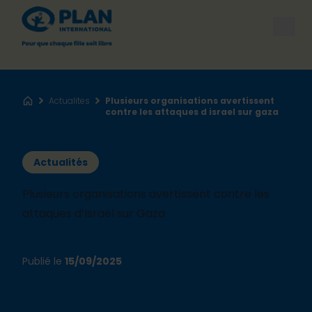
Open
Actualites
Plusieurs organisations avertissent
Accueil
contre les attaques d israel sur gaza
Actualités
Plusieurs organisations avertissent contre les
attaques d’Israël sur Gaza
Publié le
15/09/2025