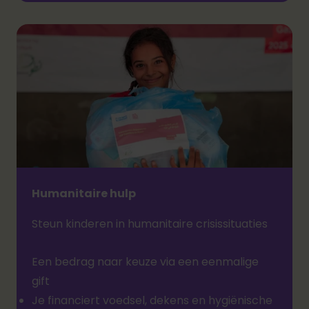
Humanitaire hulp
Steun kinderen in humanitaire crisissituaties
Een bedrag naar keuze via een eenmalige
gift
Je financiert voedsel, dekens en hygiënische