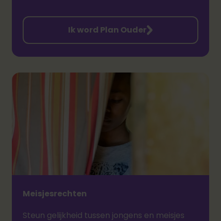
Ik word Plan Ouder
Meisjesrechten
Steun gelijkheid tussen jongens en meisjes