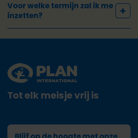
Voor welke termijn zal ik me
inzetten?
Footer
Plan International logo
Tot elk meisje vrij is
Blijf op de hoogte met onze