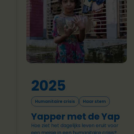
2025
Humanitaire crisis
Haar stem
Yapper met de Yap
Hoe ziet het dagelijks leven eruit voor
een meisje in een humanitaire crisis?