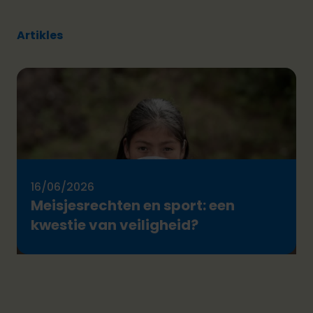
Artikles
16/06/2026
Meisjesrechten en sport: een
kwestie van veiligheid?