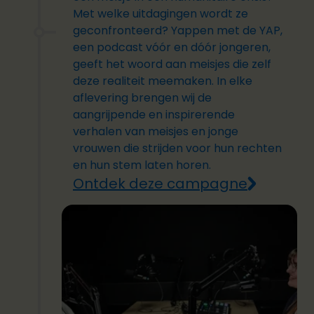
Met welke uitdagingen wordt ze
geconfronteerd? Yappen met de YAP,
een podcast vóór en dóór jongeren,
geeft het woord aan meisjes die zelf
deze realiteit meemaken. In elke
aflevering brengen wij de
aangrijpende en inspirerende
verhalen van meisjes en jonge
vrouwen die strijden voor hun rechten
en hun stem laten horen.
Ontdek deze campagne