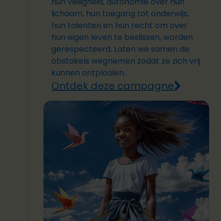
hun veiligheid, autonomie over hun
lichaam, hun toegang tot onderwijs,
hun talenten en hun recht om over
hun eigen leven te beslissen, worden
gerespecteerd. Laten we samen de
obstakels wegnemen zodat ze zich vrij
kunnen ontplooien.
Ontdek deze campagne