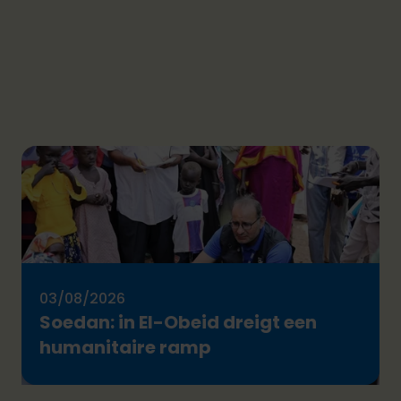
03/08/2026
Soedan: in El-Obeid dreigt een
humanitaire ramp