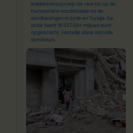
solidariteitsoproep als reactie op de
humanitaire noodsituatie na de
aardbevingen in Syrië en Turkije. De
actie heeft 16.537.034 miljoen euro
opgebracht. Hartelijk dank aan alle
donateurs.