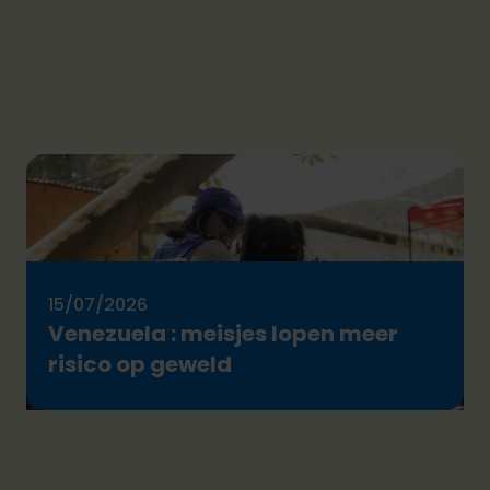
15/07/2026
Venezuela : meisjes lopen meer
risico op geweld