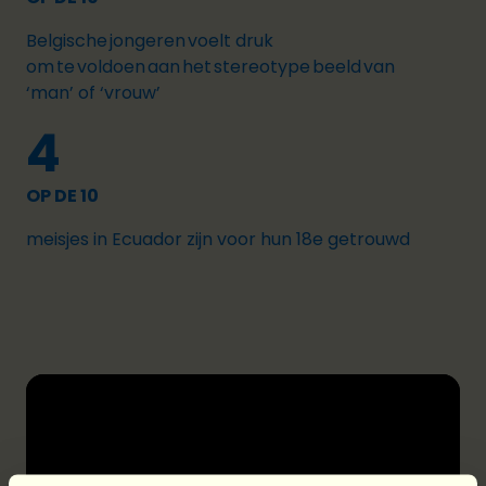
Belgische jongeren voelt druk
om te voldoen aan het stereotype beeld van
‘man’ of ‘vrouw’
4
OP DE 10
meisjes in Ecuador zijn voor hun 18e getrouwd