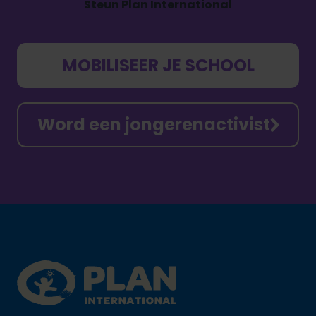
Steun Plan International
MOBILISEER JE SCHOOL
Word een jongerenactivist
Footer
Plan International logo