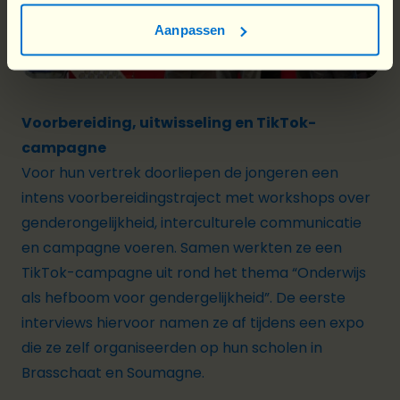
Aanpassen
Voorbereiding, uitwisseling en TikTok-
campagne
Voor hun vertrek doorliepen de jongeren een
intens voorbereidingstraject met workshops over
genderongelijkheid, interculturele communicatie
en campagne voeren. Samen werkten ze een
TikTok-campagne uit rond het thema “Onderwijs
als hefboom voor gendergelijkheid”. De eerste
interviews hiervoor namen ze af tijdens een expo
die ze zelf organiseerden op hun scholen in
Brasschaat en Soumagne.