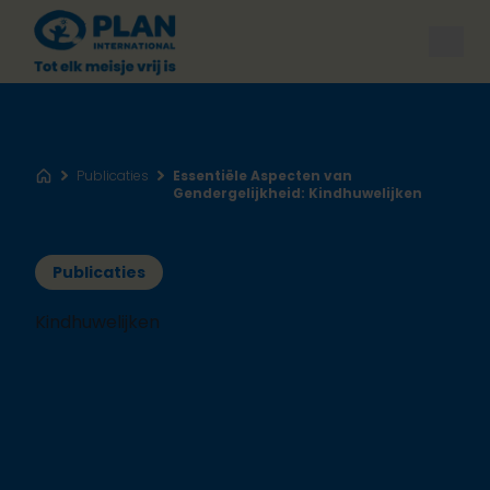
Open
Publicaties
Essentiële Aspecten van
Home
Gendergelijkheid: Kindhuwelijken
Publicaties
Kindhuwelijken