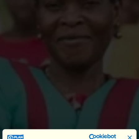
Een schending van de mensenrechten met
blijvende gevolgen
begrijpen en bestrijden
Elke drie seconden wordt ergens ter wereld een
meisje gedwongen te trouwen. Dit heeft ernstige
gevolgen voor haar gezondheid, leerkansen en
economische autonomie. Kindhuwelijken
vergroten het risico op schooluitval, vroegtijdige
zwangerschappen en blootstelling aan huiselijk
geweld. Hierdoor komen meisjes in armoede
terecht en worden hun toekomstperspectieven
beperkt.