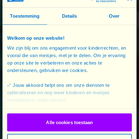
Kindhuwelijken hebben complexe oorzaken. Om ze
Toestemming
Details
Over
te bestrijden, hanteren we een holistische en
multisectoriële aanpak, waarbij bescherming
Welkom op onze website!
tegen geweld, onderwijs en bevordering van
seksuele en reproductieve rechten worden
We zijn blij om ons engagement voor kinderrechten, en
vooral die van meisjes, met je te delen. Om je ervaring
geïntegreerd. Dit doen we ook in humanitaire
op onze site te verbeteren en onze acties te
contexten.
ondersteunen, gebruiken we cookies.
Wij nemen actie om een ​​einde te maken aan
✅ Jouw akkoord helpt ons om onze diensten te
kindhuwelijken en om tienermeisjes in staat te
optimaliseren en nog meer kinderen en meisjes
stellen hun potentieel te verwezenlijken, hun
wereldwijd te ondersteunen.
ambities waar te maken en hun rechten ten volle
uit te oefenen. Tot elk meisje vrij is.
Alle cookies toestaan
De infofiches “Essentiële Aspecten van