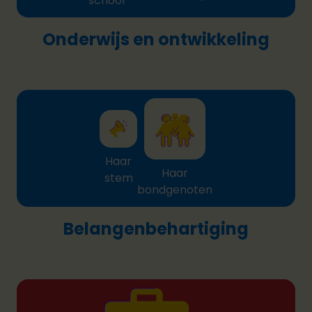
school
Onderwijs en ontwikkeling
Haar
Haar
stem
bondgenoten
Belangenbehartiging