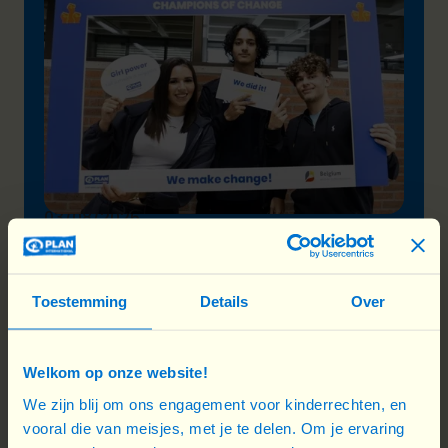
03/08/2026
Champions of Change - Samen met
jongeren ...
Toestemming
Details
Over
Door middel van een participatief traject
motiveren we jongeren om actie te voeren
Welkom op onze website!
voor gendergelijkheid.
We zijn blij om ons engagement voor kinderrechten, en
vooral die van meisjes, met je te delen. Om je ervaring