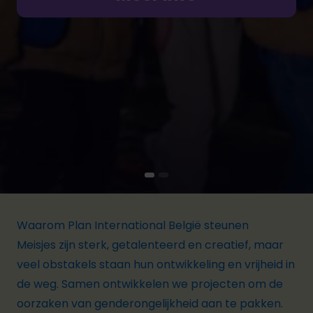
Doe nu een gift
Waarom Plan International België steunen
Meisjes zijn sterk, getalenteerd en creatief, maar
veel obstakels staan hun ontwikkeling en vrijheid in
de weg. Samen ontwikkelen we projecten om de
oorzaken van genderongelijkheid aan te pakken.