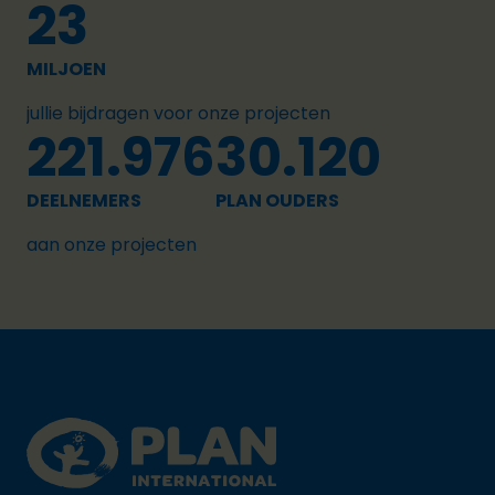
23
MILJOEN
jullie bijdragen voor onze projecten
221.976
30.120
DEELNEMERS
PLAN OUDERS
aan onze projecten
Footer
Plan International logo