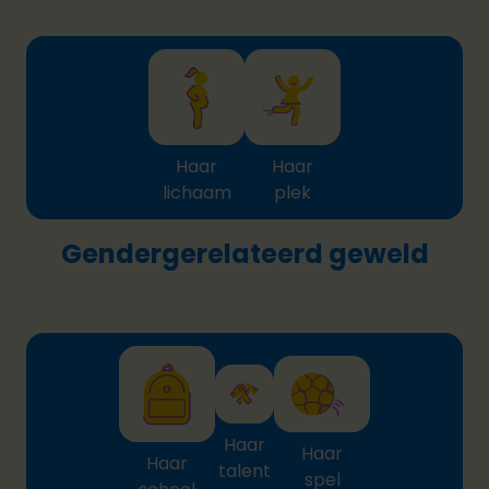
Haar
Haar
lichaam
plek
Gendergerelateerd geweld
Haar
Haar
Haar
talent
spel