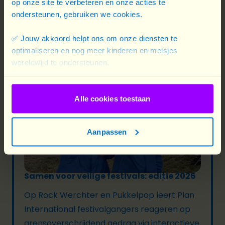
Lees meer
op onze site te verbeteren en onze acties te
ondersteunen, gebruiken we cookies.
✅ Jouw akkoord helpt ons om onze diensten te
optimaliseren en nog meer kinderen en meisjes
wereldwijd te ondersteunen.
Alle cookies toestaan
Aanpassen
12/06/2026
Samen voor veilige festivals: editie 2026
Op Rock Werchter en Pukkelpop leert Plan
International festivalgangers reageren op
grensoverschrijdend gedrag via interactieve