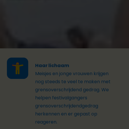
ingrijpen als omstaander, via vijf speelse games die
je leren hoe je kan reageren in
grensoverschrijdende situaties. Op Pukkelpop
leren bezoekers de vijf voorwaarden van
enthousiaste toestemming kennen.
Haar lichaam
Meisjes en jonge vrouwen krijgen
nog steeds te veel te maken met
grensoverschrijdend gedrag. We
helpen festivalgangers
grensoverschrijdendgedrag
herkennen en er gepast op
reageren.