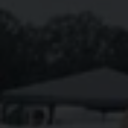
Een festival is meer dan muziek
Tijdens Rock Werchter en Pukkelpop 2026 bouwt
Plan International België samen met
festivalorganisatoren en partners een kleurrijke en
interactieve stand waar plezier en bewustwording
hand in hand gaan. Festivalgangers ontdekken er
op een toegankelijke manier wat ze kunnen doen
als ze iets zien gebeuren dat niet oké voelt.
Op Rock Werchter draait het rond het actief