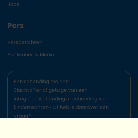
Jobs
Pers
Persberichten
Publicaties & Media
Een schending melden
Slachtoffer of getuige van een
integriteitsschending of schending van
kinderrechten? Of heb je daarover een
vraag?
Meld het hier