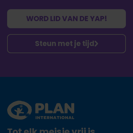
WORD LID VAN DE YAP!
Steun met je tijd
Footer
Plan International logo
Tot elk meisje vrij is