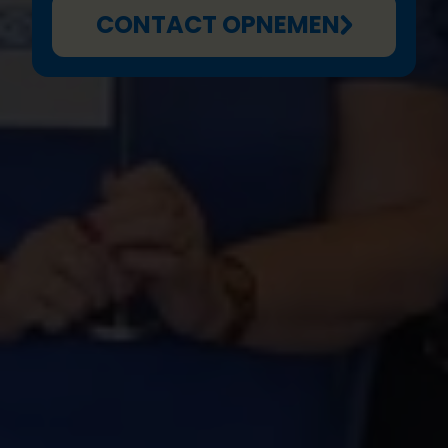
CONTACT OPNEMEN
Beste Plan-ouders en -sympathisanten,
Op
22 februari
vind de jaarlijkse quiz in Merskem
plaats. Onze vrijwilligers zetten weer alles op alles
om het een geweldig evenement te maken. Bereid
je voor op spannende vragen en een gezellige
sfeer. Stel je groepje samen met vrienden, familie,
collega’s of buren en schrijf je in. Quizzen jullie zich
naar de eerste plaats?