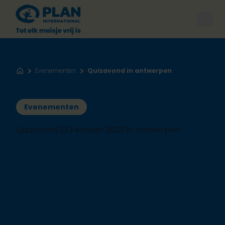
Open
Evenementen
Quizavond in antwerpen
Home
Evenementen
Quizavond 22 Februari 2025 in Antwerpen