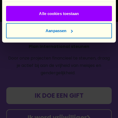
en aantal teamleden
Vragen
:
de.wachter.lena@telenet.be
Alle cookies toestaan
Aanpassen
Plan International steunen
Door onze projecten financieel te steunen, draag
je actief bij aan de vrijheid van meisjes en
gendergelijkheid.
IK DOE EEN GIFT
Ik word vrijwilliger