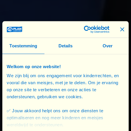
Quiz je mee?
De opbrengst van de quiz gaat integraal naar
binnenlandse en buitenlandse projecten van Plan
International België. We quizzen voor veiligheid,
gelijke kansen en gelijke rechten voor kinderen
waarbij vooral meisjes nog vaak het recht op
Toestemming
Details
Over
onderwijs, sport en vrijheid van keuze en
meningsuiting ontzegd worden.
Welkom op onze website!
Praktisch
Wanneer
: Zaterdag 22 februari 2025. De quiz start
We zijn blij om ons engagement voor kinderrechten, en
vooral die van meisjes, met je te delen. Om je ervaring
stipt om 19u30
op onze site te verbeteren en onze acties te
Waar
: Merksemdok, Emiel Lemineurstraat 72, 2170
ondersteunen, gebruiken we cookies.
Merksem. Parkeren kan in de Eugeen Meeusstraat
Inschrijven
: €30 per team (max. 5 personen), te
✅ Jouw akkoord helpt ons om onze diensten te
storten vóór
15.02.25
op rekeningnummer
BE36
optimaliseren en nog meer kinderen en meisjes
9734 6782 6081
met vermelding van ploegnaam
wereldwijd te ondersteunen.