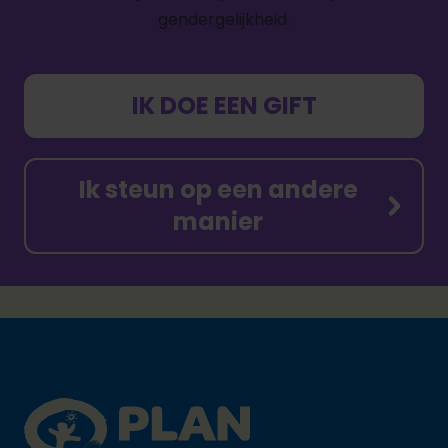
gendergelijkheid.
IK DOE EEN GIFT
Ik steun op een andere
manier
Footer
Plan International logo