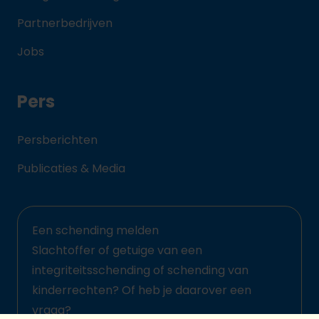
Partnerbedrijven
Jobs
Pers
Persberichten
Publicaties & Media
Een schending melden
Slachtoffer of getuige van een
integriteitsschending of schending van
kinderrechten? Of heb je daarover een
vraag?