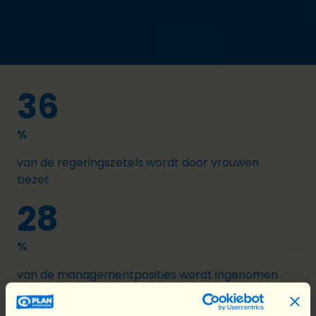
36
%
van de regeringszetels wordt door vrouwen
bezet
28
%
van de managementposities wordt ingenomen
door vrouwen