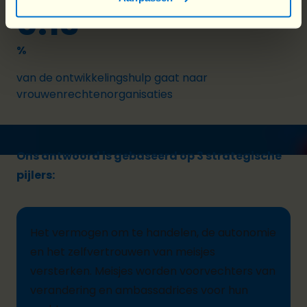
0.13
%
van de ontwikkelingshulp gaat naar
vrouwenrechtenorganisaties
Ons antwoord is gebaseerd op 3 strategische
pijlers:
Het
vermogen
om te
handelen,
de
autonomie
en
het
zelfvertrouwen
van meisjes
versterken
.
Meisjes worden voorvechters van
verandering en ambassadr
ice
s voor hun