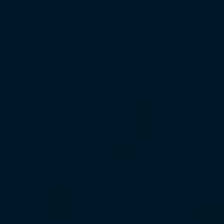
Zij zijn de leiders van morgen
Meisjes moeten de vrijheid hebben om
hun stem
te laten horen
en actie te ondernemen, vooral in
kwesties die hen aangaan.
E
en inclusieve
samenleving
bouwen
,
gebaseerd op gelijkheid
,
zal
niet lukken zonder de stem van meisjes!
Onze rol?
Hen het woord geven
!
Het doel van onze projecten is om de stem van
meisjes over de hele wereld te versterken, zodat zij
de actoren worden van positieve en blijvende