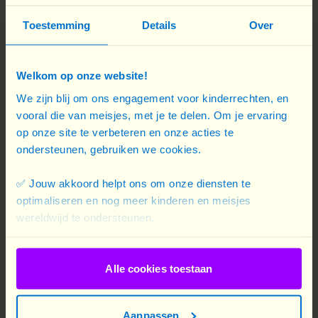
82
Toestemming
Details
Over
%
van de vrouwelijke parlementsleden heeft te
Welkom op onze website!
maken gehad met een vorm van geweld
We zijn blij om ons engagement voor kinderrechten, en
17
vooral die van meisjes, met je te delen. Om je ervaring
op onze site te verbeteren en onze acties te
ondersteunen, gebruiken we cookies.
van de 193 landen worden geleid door een vrouw
✅ Jouw akkoord helpt ons om onze diensten te
optimaliseren en nog meer kinderen en meisjes
wereldwijd te ondersteunen.
24
%
Alle cookies toestaan
van de parlementsleden in de wereld zijn
vrouwen
Aanpassen