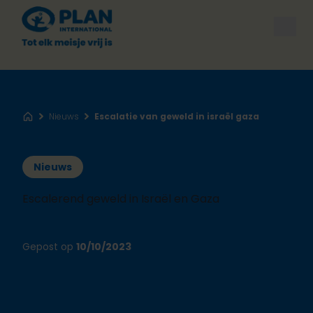
Open
Nieuws
Escalatie van geweld in israël gaza
Home
Nieuws
Escalerend geweld in Israël en Gaza
Gepost op
10/10/2023