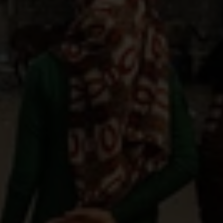
Als humanitaire organisatie die pleit voor
kinderrechten en humanitaire actie over de
hele wereld, is Plan International geschokt
door het gruwelijke geweld dat Gaza en Israël
overspoelt sinds de aanvallen op 7 oktober
2023.
Tot nu toe zijn in Israël meer dan 1.300 mensen
vermoord en in Gaza bijna 1.800, onder wie
kinderen en zuigelingen. Duizenden anderen zijn