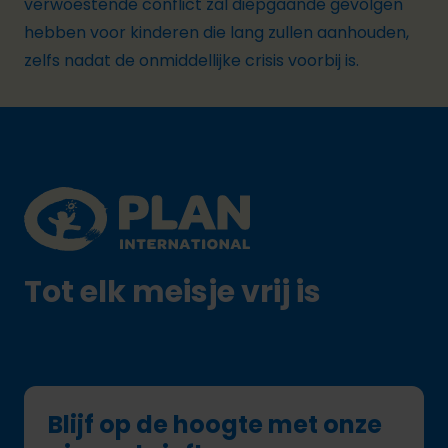
verwoestende conflict zal diepgaande gevolgen
hebben voor kinderen die lang zullen aanhouden,
zelfs nadat de onmiddellijke crisis voorbij is.
Footer
Plan International logo
Tot elk meisje vrij is
Blijf op de hoogte met onze