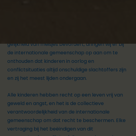
herhalen dat burgers, en vooral kinderen, te allen
tijde beschermd moeten worden.
Als organisatie die streeft naar een rechtvaardige
wereld die de rechten van kinderen en de
gelijkheid van meisjes bevordert, dringen wij er bij
de internationale gemeenschap op aan om te
onthouden dat kinderen in oorlog en
conflictsituaties altijd onschuldige slachtoffers zijn
en zij het meest lijden ondergaan.
Alle kinderen hebben recht op een leven vrij van
geweld en angst, en het is de collectieve
verantwoordelijkheid van de internationale
gemeenschap om dat recht te beschermen. Elke
vertraging bij het beëindigen van dit