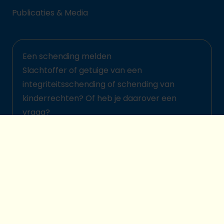
Publicaties & Media
Een schending melden
Slachtoffer of getuige van een
integriteitsschending of schending van
kinderrechten? Of heb je daarover een
vraag?
Meld het hier
© 2026 Plan International België