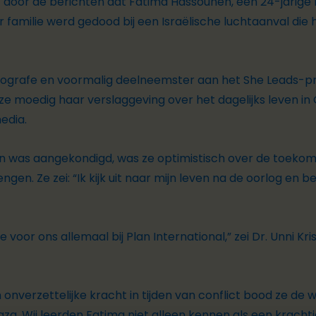
t door de berichten dat Fatima Hassouneh, een 24-jarige P
 familie werd gedood b
ij e
en Israëlische luchtaanval die
tografe en voormalig deelneemster aan het
She Leads
-p
 moedig haar verslaggeving over het dagelijks leven in 
edia.
ren was aangekondigd, was ze optimistisch over de toeko
ngen. Ze zei: “Ik kijk uit naar mijn leven na de oorlog en
 voor ons allemaal bij Plan International,” zei Dr. Unni Kr
onverzettelijke kracht in tijden van conflict bood ze de w
aza.
Wij leerden Fatima niet alleen kennen als een kracht