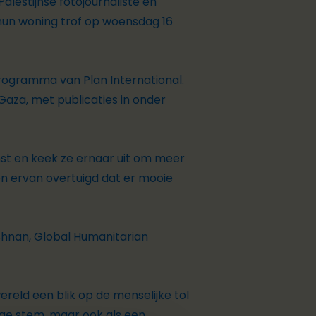
alestijnse fotojournaliste en
 hun woning trof op woensdag 16
rogramma van Plan International.
Gaza, met publicaties in onder
mst en keek ze ernaar uit om meer
 ben ervan overtuigd dat er mooie
ishnan,
Global Humanitarian
ereld een blik op de menselijke tol
ige stem, maar ook als een