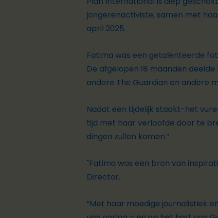
Plan International is diep geschok
jongerenactiviste,
samen met haar
april 2025.
Fatima was een getalenteerde fo
De afgelopen 18 maanden deelde ze
andere
The Guardian
en andere m
Nadat een tijdelijk staakt-het vu
tijd met haar verloofde door te bre
dingen zullen komen.”
"
Fatima was een bron van inspiratie
Director
.
“Met haar moedige journalistiek en 
van oorlog – en op het hart van G