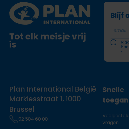
Plan International logo
Blijf
Tot elk meisje vrij
is
Ik g
Plan
*
Plan International België
Snelle
Markiesstraat 1, 1000
toega
Brussel
Veelgestel
02 504 60 00
vragen