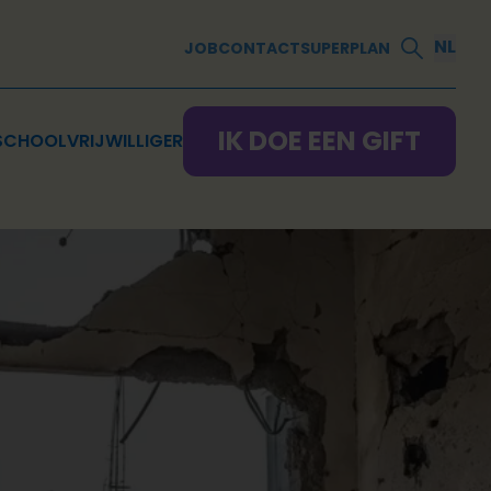
NL
JOB
CONTACT
SUPERPLAN
IK DOE EEN GIFT
SCHOOL
VRIJWILLIGER