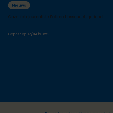
Nieuws
Gaza: fotojournaliste Fatima Hassouneh gedood
Gepost op
17/04/2025