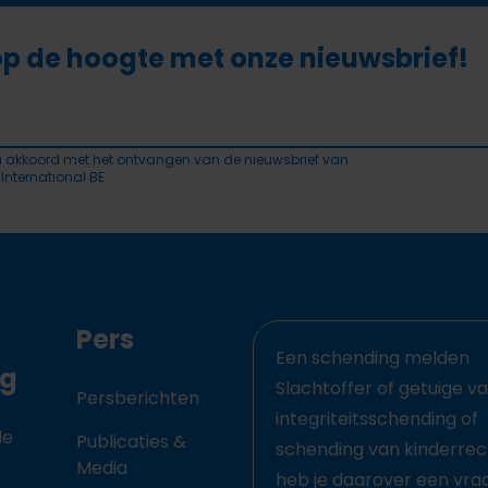
 op de hoogte met onze nieuwsbrief!
a akkoord met het ontvangen van de nieuwsbrief van
 International BE.
Pers
Een schending melden
ng
Slachtoffer of getuige v
Persberichten
integriteitsschending of
de
Publicaties &
schending van kinderre
Media
heb je daarover een vra