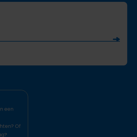
Soumettre
an een
chten? Of
ag?