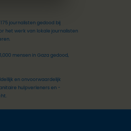
s
175 journalisten
gedood bij
or het werk van lokale journalisten
eren.
1,000 mensen
in Gaza gedood,
ellijk en onvoorwaardelijk
nitaire hulpverleners en -
cht.