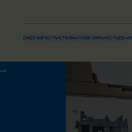
ONZE IMPACT
STEUN
OVER ONS
ACTUEEL
ood