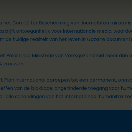
ens het Comité ter Bescherming van Journalisten minsten
a blijft ontoegankelijk voor internationale media, waardo
 om de huidige realiteit van het leven in Gaza te document
 het Palestijnse Ministerie van Volksgezondheid meer dan
5
04 vrouwen.
ft Plan International oproepen tot een permanent, onmidd
heffen van de blokkade, ongehinderde toegang voor huma
or alle schendingen van het internationaal humanitair re