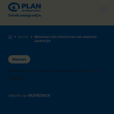
Open
Nieuws
Winnaar van memorial van damme
Home
wedstrijd
Nieuws
Winnaar van de Allianz Memorial Van Damme
wedstrijd
Gepost op
05/08/2024