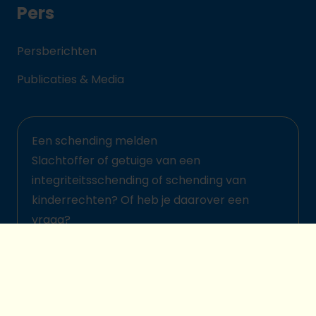
Pers
Persberichten
Publicaties & Media
Een schending melden
Slachtoffer of getuige van een
integriteitsschending of schending van
kinderrechten? Of heb je daarover een
vraag?
Meld het hier