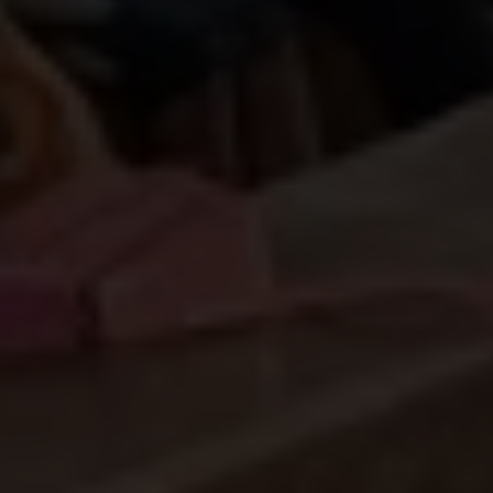
meisjes en vrouwen een extra last: z
e besteden
maar liefst
zes keer meer tijd aan zorg,
huishoudelijke taken en onbetaald werk
dan
mannen en jongens. Bovendien hebben ze
n
auwelijks toegang tot basisdiensten,
betrouwbare informatie, digitale tools en
klimaateducatie. Daardoor krijgen ze zelden de
kans om mee te beslissen over
klimaatoplossingen en hun toekomst.
Plan International werkt samen met
Nazka
Mapps
en
Climate Scale
om dat te veranderen.
Met dit project willen we
jongeren,
gemeenschappen en lokale overheden
de
kennis en tools geven die ze nodig hebben om
klimaatrisico’s te begrijpen én aan te pakken.