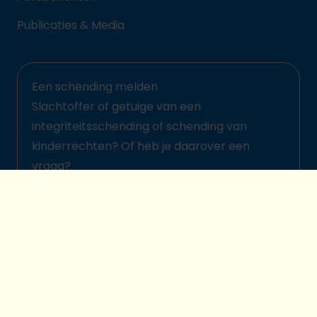
Publicaties & Media
Een schending melden
Slachtoffer of getuige van een
integriteitsschending of schending van
kinderrechten? Of heb je daarover een
vraag?
Meld het hier
© 2026 Plan International België