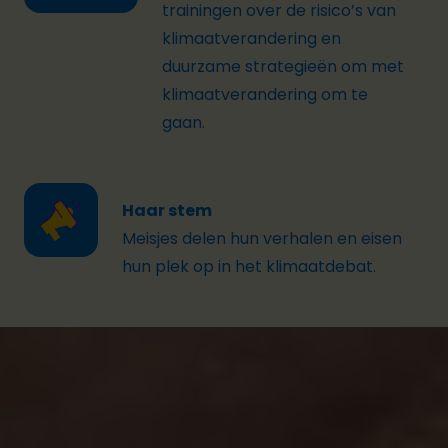
trainingen over
de
risico’s van
klimaatverandering en
duurzame
strategieën om met
klimaatverandering om te
gaan.
Haar stem
Meisjes
delen hun verhalen en
eisen
hun plek op in het klimaatdebat.
Ons project
Dit project is gelanceerd in maart 2024 in Kasungu,
een district in centraal Malawi.
Samen met