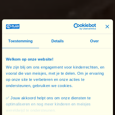
jongeren
zoeken we naar
manieren om
natuurrampen beter te voorspellen
,
te
voorkomen
en
erop te reageren
. Daarbij ligt de
focus op de uitdagingen waarmee meisjes en
jonge vrouwen dagelijks geconfronteerd worden.
Toestemming
Details
Over
Samen met jongeren een klimaat-app
ontwikkelen
Samen met jongeren ontwikkelen we een
Welkom op onze website!
gebruiksvriendelijke webapp
die lokale
We zijn blij om ons engagement voor kinderrechten, en
klimaatinformatie toegankelijk
maakt. De app
vooral die van meisjes, met je te delen. Om je ervaring
op onze site te verbeteren en onze acties te
bundelt klimaatgegevens, aanpassingsstrategieën
ondersteunen, gebruiken we cookies.
en persoonlijke verhalen op maat van jongeren,
met bijzondere aandacht voor meisjes en jonge
✅ Jouw akkoord helpt ons om onze diensten te
vrouwen.
optimaliseren en nog meer kinderen en meisjes
wereldwijd te ondersteunen.