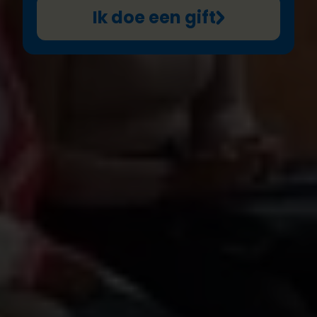
Ik doe een gift
Klimaatuitdagingen in Malawi treffen meisjes het
hardst
Malawi is een van de landen die het hardst wordt
getroffen door
klimaatverandering en
natuurrampen
. Het land krijgt keer op keer te
kampen met extreme hitte, overstromingen en
cyclonen.
De gevolgen zijn groot, vooral voor
meisjes en vrouwen in landelijke gebieden
.
Naast de impact van klimaatverandering dragen