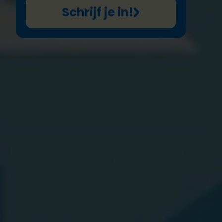
Schrijf je in!
Met
Safer
Cities
wil
Plan International België
samen met
de
V
ereniging van
Vlaamse
S
teden
en
Gemeenten
(VVSG)
en
Sensoa
lokale
besturen
ondersteunen
in hun strijd
tegen
gendergerelateerd
geweld
in de publieke
ruimte
. Via
het digitaal platform
,
safety
walks
,
omstaandertrainingen
,
f
ocusgroepen
en
coachingtrajecten
voor het
uitwerken van lokale actieplannen
helpen we
steden en gemeenten om data-gedreven beleid