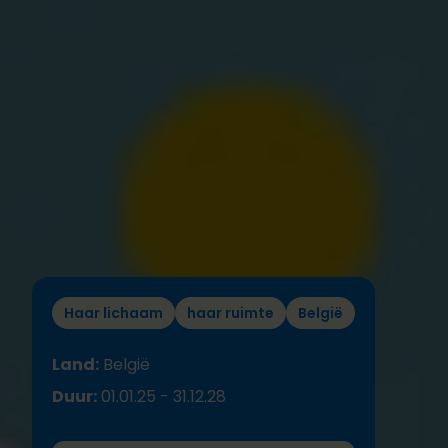
Haar lichaam
haar ruimte
België
Land:
België
Duur:
01.01.25 - 31.12.28