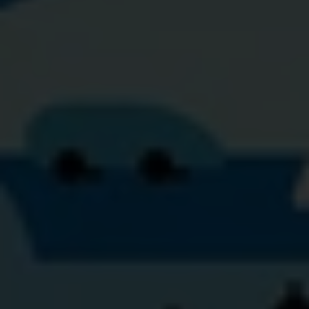
intekenen op één of meerdere onderdelen:
Het organiseren
van
safety walks
voor kwalitatieve
dataverzameling
Leren over noden van kwetsbare groepen
via
focusgroepen
Inwoners en professionals activeren als actieve
omstanders met
omstaandertrainingen
Coaching
bij het opstellen van een
lokaal
actieplan
ter preventie van
grensoverschrijdend gedrag in de openbare
ruimte
Toegang tot het
digitaal platform
Safer Cities
voor kwantitatieve dataverzameling
Alle acties zijn
gratis
en worden voorbereid en