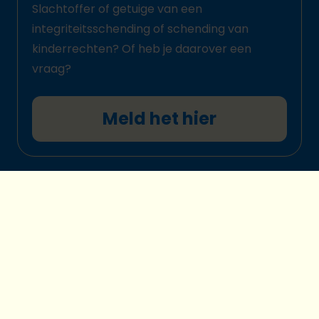
Slachtoffer of getuige van een
integriteitsschending of schending van
kinderrechten? Of heb je daarover een
vraag?
Meld het hier
© 2026 Plan International België
Kinderbeschermingsbeleid
Legal disclaimer
Cookievoorkeuren
Privacybescherming