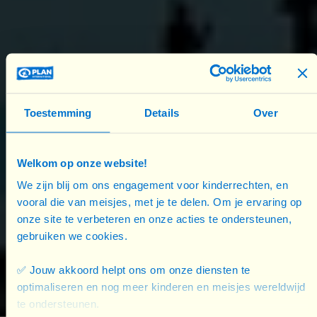
uitgevoerd met begeleiding van Plan International
België. Na de uitvoering volgt een
evaluatiemoment om resultaten te vertalen naar
concrete beleidsaanbevelingen.
Tegelijk bundelen we inzichten en goede praktijken
Toestemming
Details
Over
in een onderzoeksrapport, vernieuwen we
de
Toolbox
Veilige Publieke
Welkom op onze website!
Ruimte
van Sensoa
en doorgaat
de
themapagina
grensoverschrijdend gedrag van
We zijn blij om ons engagement voor kinderrechten, en
vooral die van meisjes, met je te delen. Om je ervaring op
de VVSG een update. De resultaten van het
onze site te verbeteren en onze acties te ondersteunen,
project zullen we voorstellen aan beleidsactoren
gebruiken we cookies.
tijdens een slotconferentie. Op die manier werken
we niet alleen lokaal, maar versterken we ook het
✅ Jouw akkoord helpt ons om onze diensten te
Vlaamse beleid.
optimaliseren en nog meer kinderen en meisjes wereldwijd
te ondersteunen.