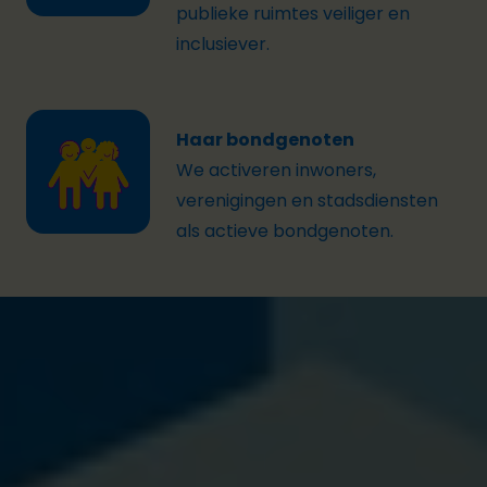
publieke ruimtes veiliger en
inclusiever.
Haar bondgenoten
We activeren inwoners,
verenigingen en stadsdiensten
als actieve bondgenoten.
Een aanbod op maat van jouw lokaal bestuur in
Vlaanderen
Elk lokaal bestuur kiest zelf hoe het wil
deelnemen. Via een
keuzemenu van vijf
acties
kan je op maat van je lokale context