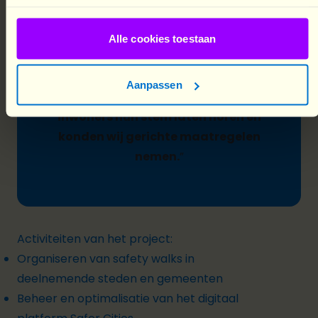
Alle cookies toestaan
— Beleidsmedewerker, Stad Turnhout
Aanpassen
“
Dankzij de safety walks
konden
inwoners hun stem laten horen en
konden wij gerichte maatregelen
nemen.
”
Activiteiten van het project:
Organiseren van
safety walks
in
deelnemende steden en gemeenten
Beheer en optimalisatie van het digitaal