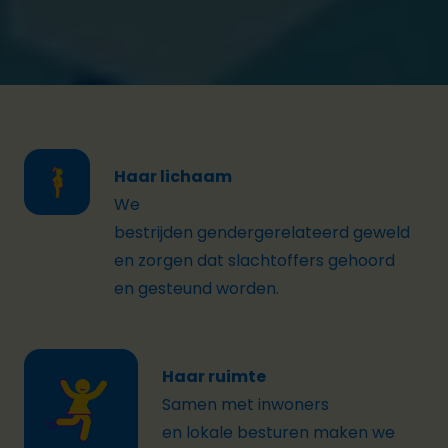
uit te werken dat écht een verschil maakt voor
hun inwoners.
Haar lichaam
We
bestrijden
gendergerelateerd
geweld
en zorgen dat slachtoffers gehoord
en gesteund worden.
Haar ruimte
Samen met inwoners
en
lokale
besturen maken we