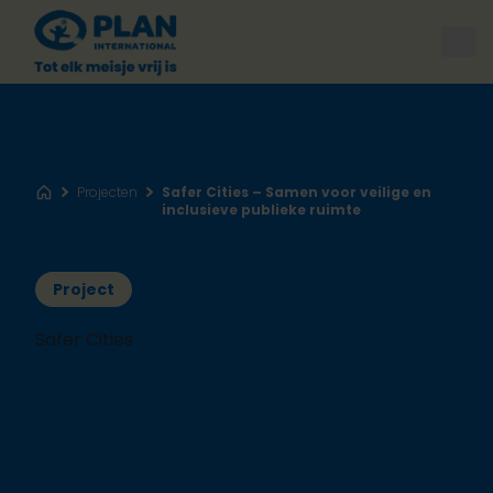
Ope
Projecten
Safer Cities – Samen voor veilige en
Home
inclusieve publieke ruimte
Project
Safer Cities