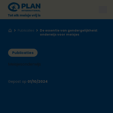
Open
Publicaties
De essentie van gendergelijkheid:
Home
onderwijs voor meisjes
Publicaties
Meisjesonderwijs
Gepost op
01/10/2024