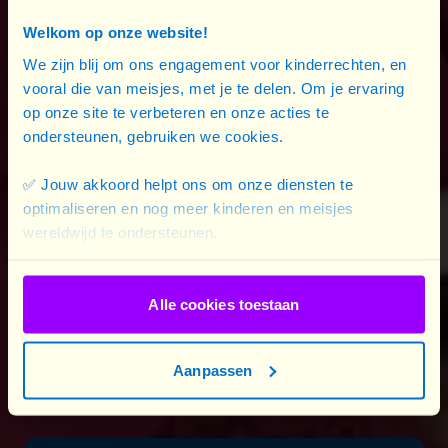
verzameling beknopte, informatieve gidsen die zijn
Welkom op onze website!
ontworpen om licht te werpen op
de essentiële
We zijn blij om ons engagement voor kinderrechten, en
aspecten die een invloed hebben op
vooral die van meisjes, met je te delen. Om je ervaring
meisjesrechten en gendergelijkheid wereldwijd
. Elke
op onze site te verbeteren en onze acties te
infofiche geeft een overzicht van een specifiek thema,
ondersteunen, gebruiken we cookies.
variërend van onderwijs voor meisjes en kindhuwelijken
tot leiderschap van meisjes.
✅ Jouw akkoord helpt ons om onze diensten te
optimaliseren en nog meer kinderen en meisjes
Door het verstrekken van deze informatie willen we
wereldwijd te ondersteunen.
partners, medestanders, beleidsmakers en onze brede
gemeenschap voorzien van de kennis en hulpmiddelen
die nodig zijn om zinvolle verandering teweeg te
Alle cookies toestaan
brengen.
Tot elk meisje vrij is.
Aanpassen