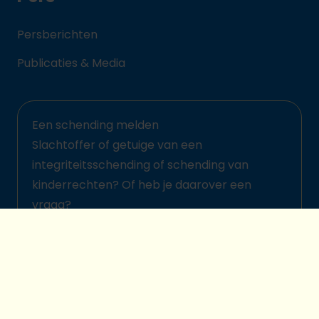
Persberichten
Publicaties & Media
Een schending melden
Slachtoffer of getuige van een
integriteitsschending of schending van
kinderrechten? Of heb je daarover een
vraag?
Meld het hier