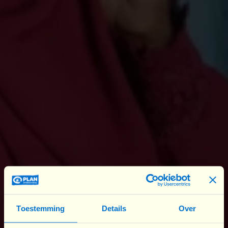
Onderwijs voor meisjes
Ook vandaag
worden de fundamentele rechten van
meisjes regelmatig met voeten getreden
. Ze worden
geconfronteerd met
systematische discriminatie, of
het nu gaat om gebrek aan toegang tot onderwijs,
gedwongen huwelijken of gendergerelateerd
geweld.
Om echte verandering teweeg te brengen, is
correcte informatie nodig. We moeten de onderliggende
oorzaken van deze ongelijkheden begrijpen om ze
effectiever te kunnen bestrijden en te bouwen aan een
toekomst waarin elk meisje vrij en gelukkig kan leven.
Toestemming
Details
Over
De ‘Essentiële Aspecten van Gendergelijkheid’ zijn een