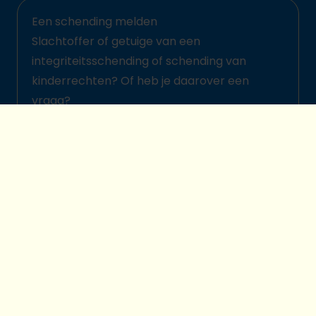
Een schending melden
Slachtoffer of getuige van een
integriteitsschending of schending van
kinderrechten? Of heb je daarover een
vraag?
Meld het hier
© 2026 Plan International België
Kinderbeschermingsbeleid
Legal disclaimer
Cookievoorkeuren
Privacybescherming