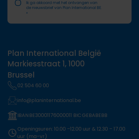
Ik ga akkoord met het ontvangen van
de nieuwsbrief van Plan International BE.
*
Plan International België
Markiesstraat 1, 1000
Brussel
02 504 60 00
info@planinternational.be
IBAN BE30001176000011 BIC GEBABEBB
Openingsuren: 10.00 –12.00 uur & 12.30 – 17.00
uur (ma–vr)