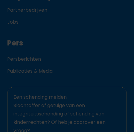
Partnerbedrijven
Jobs
Pers
Persberichten
Publicaties & Media
Een schending melden
Slachtoffer of getuige van een
integriteitsschending of schending van
kinderrechten? Of heb je daarover een
vraag?