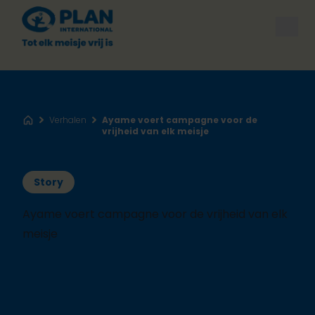
Open
Verhalen
Ayame voert campagne voor de
Home
vrijheid van elk meisje
Story
Ayame voert campagne voor de vrijheid van elk
meisje