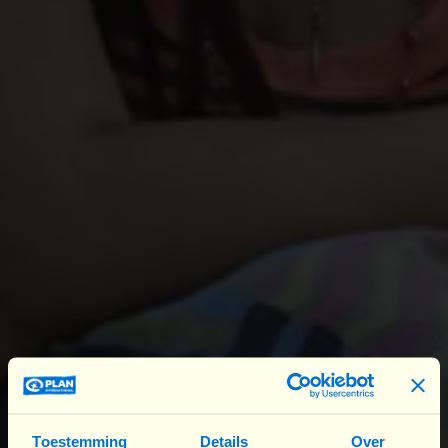
hun schouders moeten kijken uit angst om gevolgd
te worden? Deze realiteiten hoeven niet
onvermijdelijk te zijn. Daarom zet Ayame zich in
voor de vrijheid om te zijn, plezier te hebben en te
groeien.
Ayame kent de angst om op straat te worden
lastiggevallen:
Ik word er elke dag mee geconfronteerd, niet op
een heel intense manier, maar het zit altijd in mijn
achterhoofd. Dit gevoel van altijd voorzichtig te
moeten zijn houdt me steeds bezig, ook al mijn
vriendinnen. Je weet dat je moet oppassen dat
je niet alleen bent.
Toestemming
Details
Over