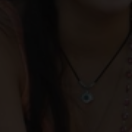
Ayame, 16 jaar, is een jong Gents meisje vol
leven dat floreert tussen haar studies, haar
vrienden en haar inzet voor de rechten van
meisjes. Haar doel? Dat elk meisje op elk
moment en zonder angst vrij moet kunnen
rondlopen.
Waarom zouden meisjes bang moeten zijn om uit
te gaan? Waarom mogen ze zich niet kleden zoals
ze willen? Waarom zouden ze voortdurend over