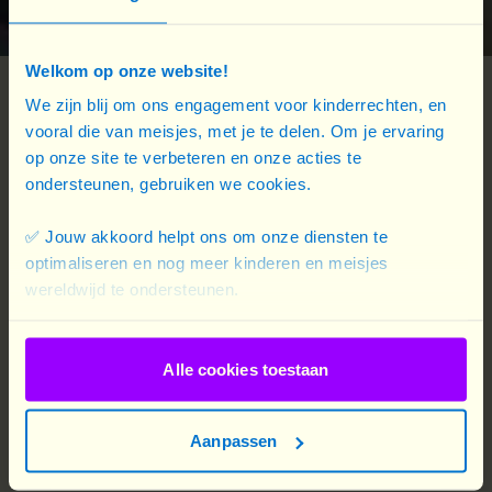
Welkom op onze website!
We zijn blij om ons engagement voor kinderrechten, en
vooral die van meisjes, met je te delen. Om je ervaring
op onze site te verbeteren en onze acties te
ondersteunen, gebruiken we cookies.
De vrijheid om zich de openbare ruimte toe te
✅ Jouw akkoord helpt ons om onze diensten te
eigenen is haar dierbaar. Ayame vindt dat het
optimaliseren en nog meer kinderen en meisjes
wereldwijd te ondersteunen.
ieders plicht is om deze ruimte veiliger te maken.
Het is belangrijk dat mensen niet wegkijken als er
Alle cookies toestaan
iets gebeurt, dat ze te hulp schieten als ze zien dat
een meisje of iemand anders wordt lastiggevallen.
Aanpassen
Het is deze solidariteit die de lijm van onze
samenleving vormt.