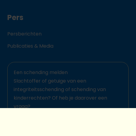
Pers
Persberichten
Publicaties & Media
Een schending melden
Slachtoffer of getuige van een
integriteitsschending of schending van
kinderrechten? Of heb je daarover een
vraag?
Meld het hier