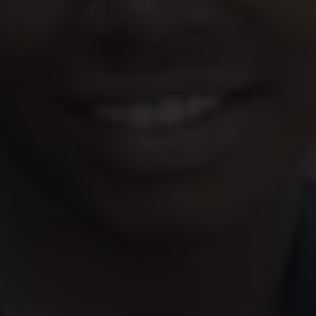
Tussen persoonlijke uitdagingen en
professionele ambities door deelt Tabitha, een
16-jarig Tanzaniaans meisje, haar dromen
over vrijheid. Net als Ayamé stuit ze op
obstakels in haar zoektocht naar vrijheid en
het is met vastberadenheid en veerkracht dat
ze stap voor stap het leven van haar dromen
opbouwt. Dit is haar verhaal.
Tabitha was onmiddellijk bereid haar verhaal te