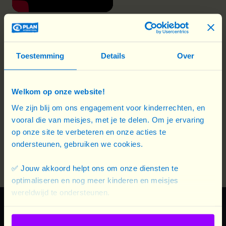
Toen de weg naar school onveilig werd en haar
Toestemming
Details
Over
studies geen prioriteit waren voor haar familie,
schreef
Tabitha zich in voor een programma
Welkom op onze website!
van Plan International in een
scholengemeenschap
. Het was onmogelijk voor
We zijn blij om ons engagement voor kinderrechten, en
vooral die van meisjes, met je te delen. Om je ervaring
dit dromende jonge meisje om geslachtsnormen
op onze site te verbeteren en onze acties te
en onzekerheid een fataliteit te laten worden.
ondersteunen, gebruiken we cookies.
✅ Jouw akkoord helpt ons om onze diensten te
optimaliseren en nog meer kinderen en meisjes
wereldwijd te ondersteunen.