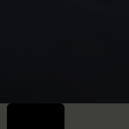
worden door het noodlot in duigen te laten
vallen.
Mijn zus en ik werden aanvankelijk opgevangen
door onze oom, maar omdat we meisjes zijn, werd
school niet als een prioriteit beschouwd. In ons
land zijn meisjes vaak verantwoordelijk voor
huishoudelijke taken en is de toegang tot onderwijs
secundair. De afstand tot de school was in ons
geval ook een groot obstakel.