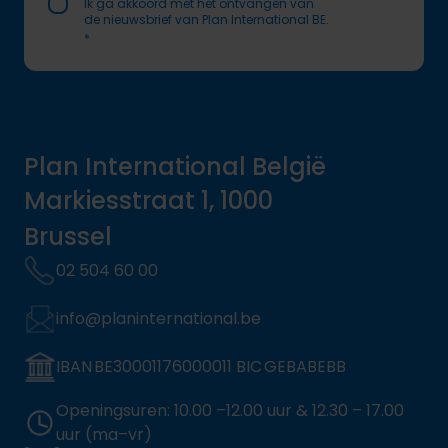
Ik ga akkoord met het ontvangen van
de nieuwsbrief van Plan International BE.
*
Plan International België
Markiesstraat 1, 1000
Brussel
02 504 60 00
info@planinternational.be
IBAN BE30001176000011 BIC GEBABEBB
Openingsuren: 10.00 –12.00 uur & 12.30 – 17.00
uur (ma–vr)