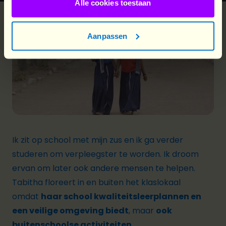
Alle cookies toestaan
Aanpassen
Ik zit op school met mijn zus en ik ga verder
studeren om verpleegster te worden. Ik droom
ervan om later ook andere mensen te helpen.
Tabitha floreert in en buiten het klaslokaal
omdat
haar school kwaliteitsleerplannen en
een veilige omgeving biedt
, maar
ook
buitenschoolse activiteiten.