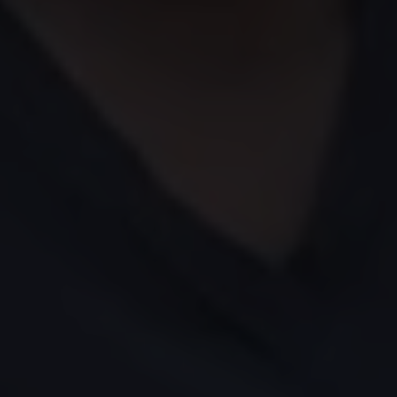
delen omdat
de zoektocht naar vrijheid haar
nauw aan het hart ligt
.
Voor mij betekent vrijheid mezelf kunnen zijn, naar
school kunnen gaan en gehoord worden. In mijn
land hebben veel meisjes deze vrijheid helaas niet.
Ze trouwen op zeer jonge leeftijd en hebben niet
de mogelijkheid om hun opleiding voort te zetten.
Toen zij haar ouders verloor, was Tabitha een
jonge tiener en de schok liet haar achter met veel
vragen die een jong meisje van haar leeftijd niet
zou moeten stellen. Een van haar eerste angsten
was hoe te overleven en in haar basisbehoeften te
voorzien, en dan was er al snel de kwestie van haar
schoolopleiding.
Tabitha is ambitieus en
weigert haar dromen om verpleegster te