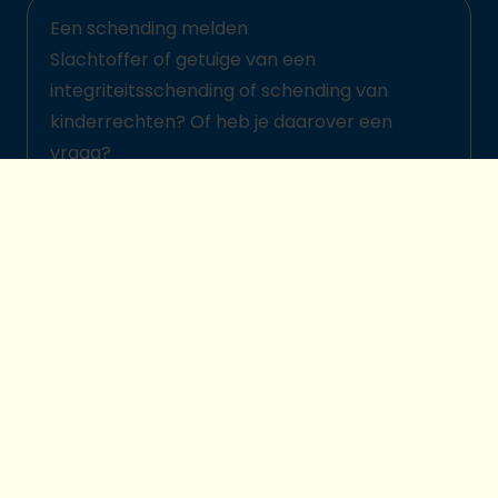
Een schending melden
Slachtoffer of getuige van een
integriteitsschending of schending van
kinderrechten? Of heb je daarover een
vraag?
Meld het hier
© 2026 Plan International België
Kinderbeschermingsbeleid
Legal disclaimer
Cookievoorkeuren
Privacybescherming