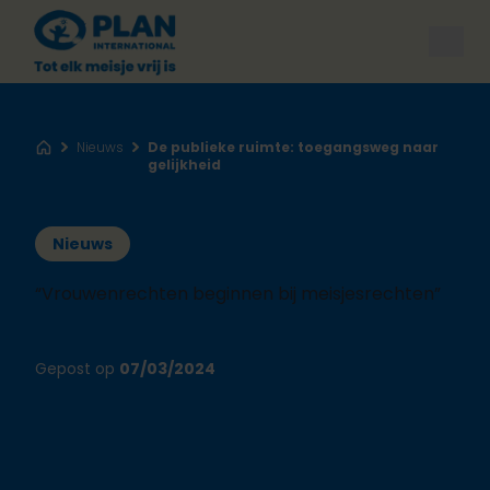
Open
Nieuws
De publieke ruimte: toegangsweg naar
Home
gelijkheid
Nieuws
“Vrouwenrechten beginnen bij meisjesrechten”
Gepost op
07/03/2024