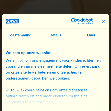
De publieke ruimte is de toegangspoort tot talloze
fundamentele rechten. Je onveilig voelen in die
publieke ruimte, beperkt je rechten.
Dat omstaanders amper reageren wanneer
Toestemming
Details
Over
meisjes te maken krijgen met (verbale) intimidatie
– getuigen komen pas tussenbeide in 26,76
procent van de gevallen, aldus ons onderzoek –
Welkom op onze website!
toont die meisjes en jonge vrouwen bovendien dat
We zijn blij om ons engagement voor kinderrechten, en
anderen die onvrijheid accepteren. Het is alsof
vooral die van meisjes, met je te delen. Om je ervaring
meisjes en jonge vrouwen van jongs af aan duidelijk
op onze site te verbeteren en onze acties te
ondersteunen, gebruiken we cookies.
gemaakt wordt dat wat ze meemaken normaal is,
dat ze er maar mee moeten leven, dat hun stem
✅ Jouw akkoord helpt ons om onze diensten te
altijd minder luid zal klinken.
optimaliseren en nog meer kinderen en meisjes
wereldwijd te ondersteunen.
Dat is een schande. Gendergelijkheid is belangrijk