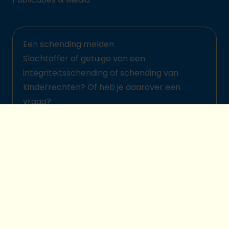
Een schending melden
Slachtoffer of getuige van een
integriteitsschending of schending van
kinderrechten? Of heb je daarover een
vraag?
Meld het hier
© 2026 Plan International België