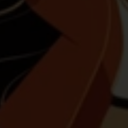
Morgen is het internationale vrouwendag. Terecht
zal er veel aandacht gaan naar de loonkloof en
het glazen plafond, naar menstruatiearmoede en
de stereotype verdeling van huishoudelijke taken.
Dat zijn zeer relevante en belangrijke thema’s,
maar de dag vóór internationale vrouwendag is
het zinvol om stil te staan bij wat aan die
onderwerpen voorafgaat. Vooraleer vrouwen
vrouwen zijn, zijn ze meisjes. De discriminaties en
vooroordelen waar zij morgen mee te maken