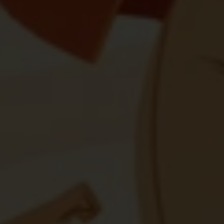
zullen hebben, vinden grotendeels hun oorsprong
vandaag. Opdat zij morgen hun rechten kunnen
opeisen, moeten we hen vandaag al een stem
geven.
Dat doet onze maatschappij veel te weinig. Ons
onderzoek in het kader van
Safer Cities
toonde dat
maar liefst 91 procent van de Belgische meisjes en
jonge vrouwen al ervaringen had met
grensoverschrijdend gedrag in de publieke ruimte.
Een enquête van eerder dit jaar toonde dat 47
procent van hen bang is om in een situatie terecht
te komen waar hun grenzen niet gerespecteerd
worden. 42 procent voelt zich regelmatig onveilig
wanneer ze alleen buiten zijn...