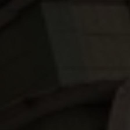
alleen maar verergerden.
Bijna 200.000 mensen
zijn ontheemd.
Zij leven nu in tijdelijke
schuilplaatsen langs wegen, op schoolterreinen,
sportvelden of in evacuatiecentra.
In totaal
raakten meer dan 55.000 huizen, 2.500 scholen
en 300 gezondheidscentra beschadigd of
verwoest
.
Plan International is onmiddellijk in actie
geschoten, en kon ondertussen al
basisvoorzieningen bieden aan ruim 22.000
mensen.
Maar de noden blijven enorm
, en met
het regenseizoen in aantocht vrezen we dat de
situatie verder zal verslechteren.
De mensen in
Myanmar hebben dringend onze hulp nodig.