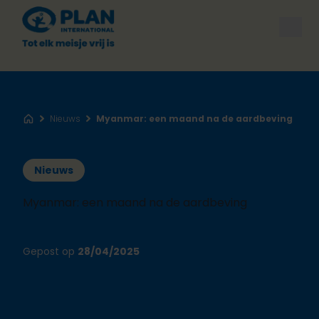
Open
Nieuws
Myanmar: een maand na de aardbeving
Home
Nieuws
Myanmar: een maand na de aardbeving
Gepost op
28/04/2025