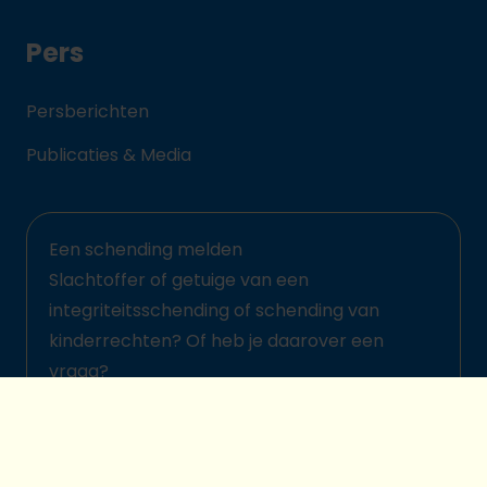
Pers
Persberichten
Publicaties & Media
Een schending melden
Slachtoffer of getuige van een
integriteitsschending of schending van
kinderrechten? Of heb je daarover een
vraag?
Meld het hier