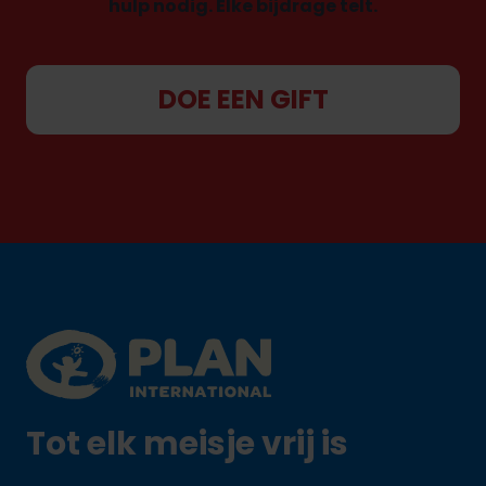
hulp nodig. Elke bijdrage telt.
DOE EEN GIFT
Footer
Plan International logo
Tot elk meisje vrij is