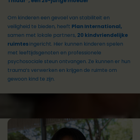
Thidar*, een 25-jarige moeder
Om kinderen een gevoel van stabiliteit en
veiligheid te bieden, heeft
Plan International,
samen met lokale partners,
20 kindvriendelijke
ruimtes
ingericht. Hier kunnen kinderen spelen
met leeftijdsgenoten en professionele
psychosociale steun ontvangen. Ze kunnen er hun
trauma’s verwerken en krijgen de ruimte om
gewoon kind te zijn.