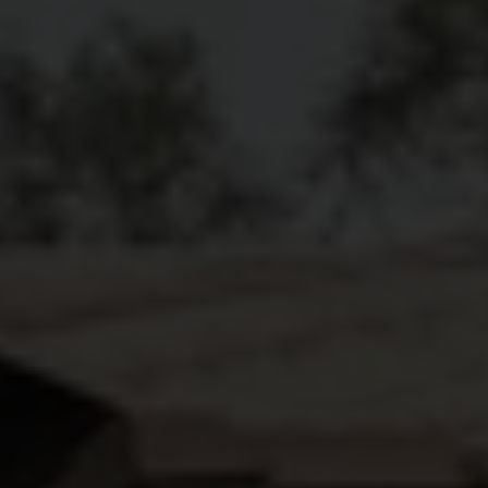
Het is precies een maand geleden dat de grond in
Myanmar begon te beven. Op 28 maart 2025
verwoeste een aardbeving met een kracht van 7,7
op de schaal van Richter het leven van
honderdduizenden mensen.
Meer dan 3.700
mensen verloren het leven, ruim 5.100 raakten
gewond en 116 worden nog altijd vermist
.
De ramp werd gevolgd door honderden krachtige
naschokken en vroege regenval, die de schade