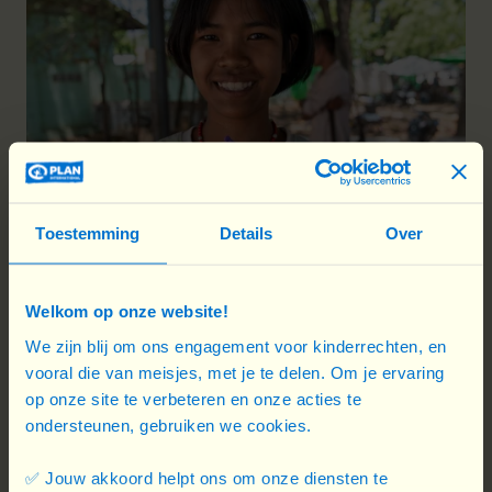
Toestemming
Details
Over
Welkom op onze website!
We zijn blij om ons engagement voor kinderrechten, en
vooral die van meisjes, met je te delen. Om je ervaring
op onze site te verbeteren en onze acties te
Meisjes lopen extra risico
ondersteunen, gebruiken we cookies.
In de chaos na een aardbeving zijn
meisjes
bijzonder kwetsbaar
. De open ruimtes,
✅ Jouw akkoord helpt ons om onze diensten te