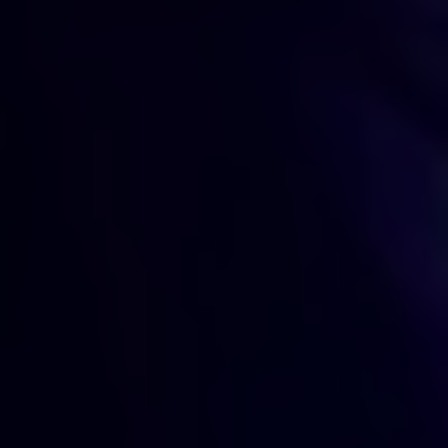
De zomer is begonnen. Het is (soms té) warm. En
het festival- en partyseizoen gaat van start! Bij
Plan International België vinden we dat feestjes en
optredens plekken zouden moeten zijn om te
genieten van
vrijheid, plezier en loslaten.
Maar
als je een meisje bent, is het jammer genoeg niet
altijd zo eenvoudig. Feesten gaat dan ook gepaard
met
risico’s, lastiggevallen worden of zelfs
geweld.
In 2018 toonde een studie van Plan International