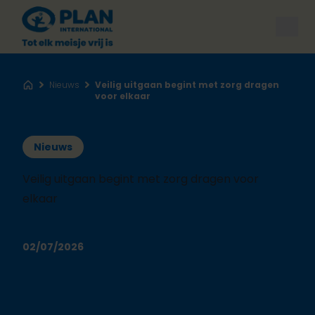
Open
Nieuws
Veilig uitgaan begint met zorg dragen
Home
voor elkaar
Nieuws
Veilig uitgaan begint met zorg dragen voor
elkaar
02/07/2026