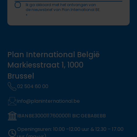
Ik ga akkoord met het ontvangen van
de nieuwsbrief van Plan International BE.
*
Plan International België
Markiesstraat 1, 1000
Brussel
02 504 60 00
info@planinternational.be
IBAN BE30001176000011 BIC GEBABEBB
Openingsuren: 10.00 –12.00 uur & 12.30 – 17.00
uur (ma–vr)