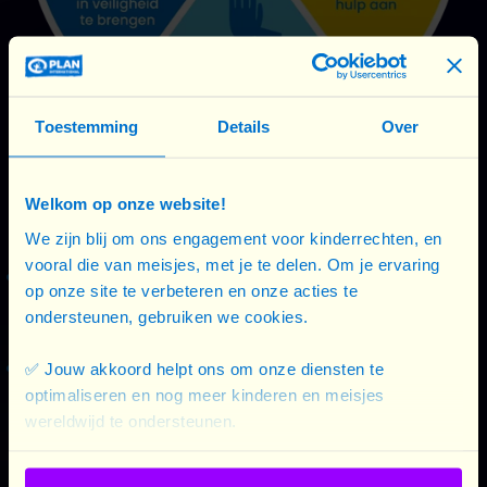
Toestemming
Details
Over
Ben je zelf slachtoffer van grensoverschrijdend
Welkom op onze website!
gedrag of seksueel geweld? Zo reageer je:
We zijn blij om ons engagement voor kinderrechten, en
vooral die van meisjes, met je te delen. Om je ervaring
Weet dat het gedrag of geweld van de ander niét
op onze site te verbeteren en onze acties te
jouw schuld is. Jij bent niet verantwoordelijk voor
ondersteunen, gebruiken we cookies.
wat er is gebeurd.
Spreek, indien mogelijk, iemand in je omgeving aan
✅ Jouw akkoord helpt ons om onze diensten te
optimaliseren en nog meer kinderen en meisjes
en vraag om hulp: een persoon die werkt op het
wereldwijd te ondersteunen.
event, iemand van de security, een vriend die
dichtbij staat, ...