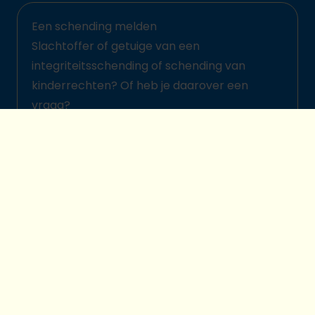
Een schending melden
Slachtoffer of getuige van een
integriteitsschending of schending van
kinderrechten? Of heb je daarover een
vraag?
Meld het hier
© 2026 Plan International België
Kinderbeschermingsbeleid
Legal disclaimer
Cookievoorkeuren