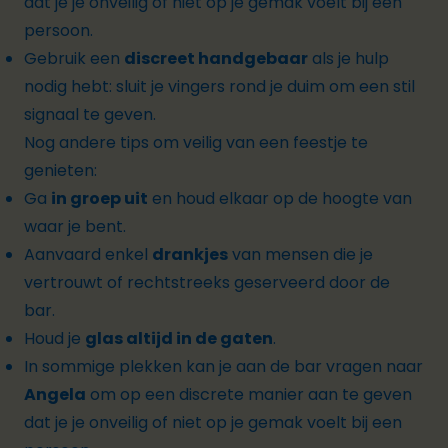
dat je je onveilig of niet op je gemak voelt bij een
persoon.
Gebruik een
discreet handgebaar
als je hulp
nodig hebt: sluit je vingers rond je duim om een stil
signaal te geven.
Nog andere tips om veilig van een feestje te
genieten:
Ga
in groep uit
en houd elkaar op de hoogte van
waar je bent.
Aanvaard enkel
drankjes
van mensen die je
vertrouwt of rechtstreeks geserveerd door de
bar.
Houd je
glas altijd in de gaten
.
In sommige plekken kan je aan de bar vragen naar
Angela
om op een discrete manier aan te geven
dat je je onveilig of niet op je gemak voelt bij een