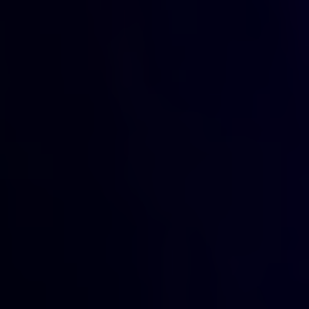
België aan dat
1 op 6 meisjes of vrouwen
al
grensoverschrijdend gedrag had ervaren op een
festival de laatste drie jaar. In 2024, bleek uit een
ander Belgisch onderzoek van de
KdG Hogeschool
dat
78%
van de meisjes en vrouwen al
grensoverschrijdend gedrag meemaakte op
uitgaansplekken of feestjes. Het gaat dan vooral
over 18- tot 19-jarigen.
En dat aanvaarden wij niet langer. Samen met
onze partners organiseren we acties op
Rock
Werchter en Pukkelpop
om festivalgangers uit te
leggen hoe ze moeten reageren als ze getuige zijn
van grensoverschrijdend gedrag.
Kom jij ook op voor de rechten van meisjes? Zo pak