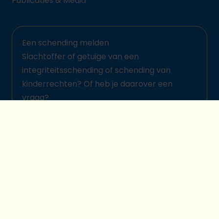
Publicaties & Media
Een schending melden
Slachtoffer of getuige van een
integriteitsschending of schending van
kinderrechten? Of heb je daarover een
vraag?
Meld het hier
© 2026 Plan International België