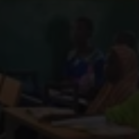
In Nigeria, in de deelstaat Niger, zijn in de vroege
uren van 21 november 303 leerlingen en 12 leraren
ontvoerd door gewapende actoren, zo leren we uit
nieuwsberichten. En ook al wisten 50 leerlingen
later te ontsnappen, nog steeds worden er meer
dan 250 gevangengehouden.
Dr. Charles Usie, directeur Plan International
Nigeria: “Dit incident komt minder dan een week na
de ontvoering van schoolmeisjes in de deelstaat