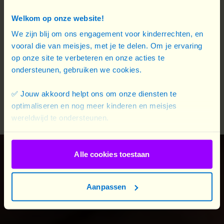
graangewas) kopen voor zijn gezin. Daarnaast kan
Welkom op onze website!
het geld ook op andere waardevolle manieren
We zijn blij om ons engagement voor kinderrechten, en
worden gebruikt:
vooral die van meisjes, met je te delen. Om je ervaring
Met contact geld kunnen we niet alleen voedsel
op onze site te verbeteren en onze acties te
kopen, maar ook schapen en geiten fokken. Die
ondersteunen, gebruiken we cookies.
verkopen we om in een deel van onze behoeften
✅ Jouw akkoord helpt ons om onze diensten te
te voorzien. We kunnen winst maken met het geld
optimaliseren en nog meer kinderen en meisjes
en zelfvoorzienend zijn.
wereldwijd te ondersteunen.
Alle cookies toestaan
Aanpassen
Sanoussi gebruikt ook het geld om het onderwijs
van zijn kinderen te ondersteunen. Hij geeft hun