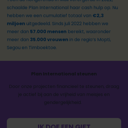
schaalde Plan International haar cash hulp op. Nu
hebben we een cumulatief totaal van
€2,3
miljoen
uitgedeeld. Sinds juli 2022 hebben we
meer dan
57.000 mensen
bereikt, waaronder
meer dan
35.000 vrouwen
in de regio’s Mopti,
Segou en Timboektoe.
Plan International steunen
Door onze projecten financieel te steunen, draag
je actief bij aan de vrijheid van meisjes en
gendergelijkheid.
IK DOE EEN GIFT