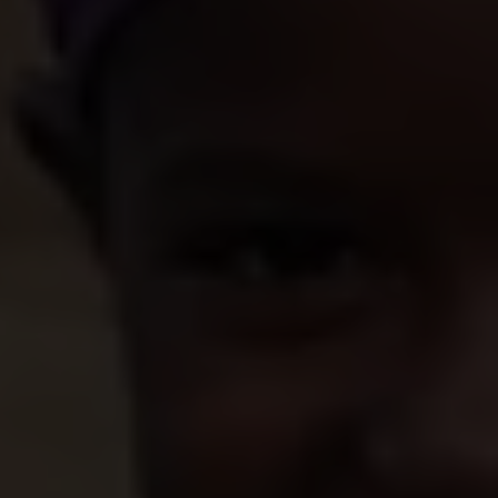
Dankzij cash bijstand kan Salimata weer naar
school
“Ik leer dingen die me in de toekomst van pas
zullen komen.”
Eerst als geldbriefjes in een envelop, nu via een
supersnelle elektronische geldoverdracht. Een
effectieve en belangrijke manier om
mensen te
ondersteunen tijdens noodsituaties
, is om hen
contact geld en vouchers te geven.