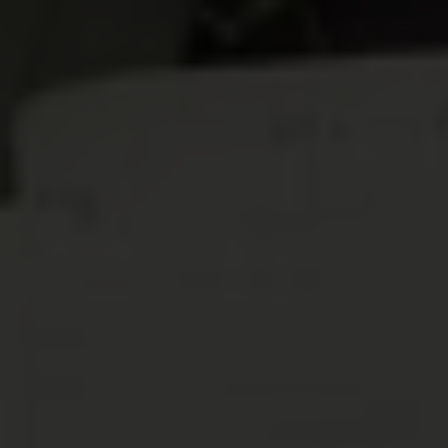
Ondanks de moeilijkheden, blijft Salimata positief,
want door cash bijstand kan ze weer naar school
gaan. De positieve impact dat dit heeft op haar
leven, komt het best tot uiting in haar eigen
woorden:
Ik ben blij dat ik naar school ga, omdat ik graag
leer lezen en schrijven. Wat ik het leukst vind zijn
de letters van het alfabet: A, B, C, D. Op school leer
ik dingen die me in de toekomst van pas zullen
komen.
Voor haar toekomst heeft ze het volgende voor
ogen:
Later wil ik graag kleermaakster worden en leren
hoe ik zeep kan maken. Ik wil deze droom
waarmaken zodat ik voor mezelf kan zorgen.