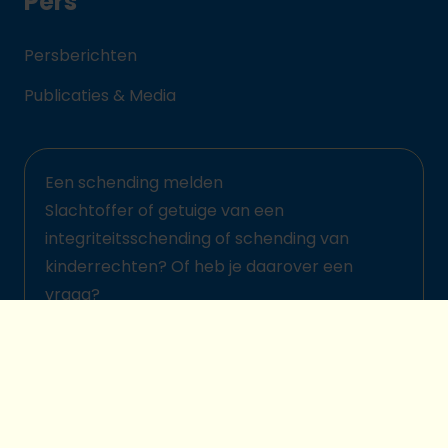
Pers
Persberichten
Publicaties & Media
Een schending melden
Slachtoffer of getuige van een
integriteitsschending of schending van
kinderrechten? Of heb je daarover een
vraag?
Meld het hier