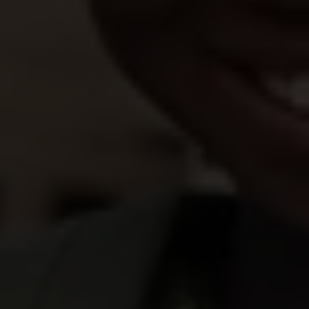
Plan International verstrekt cash bijstand in Mali,
waar meer dan 375.000 mensen op de vlucht zijn
door honger en conflict. Een van deze personen is
de 12 jaar oude Salimata.
Enkele jaren geleden moest Salimata vluchten uit
haar geboortedorp door conflict en geweld door
gewapende groepen. De grootste problemen
waarmee ze nu wordt geconfronteerd, hebben te
maken met voedsel:
Waar we vroeger woonden, hielpen we mama
melk te verkopen en gaven we onze koeien water
in de gierstvelden. Hier kunnen we geen melk meer
krijgen en verkopen en hebben we geen koeien
meer om water te geven.