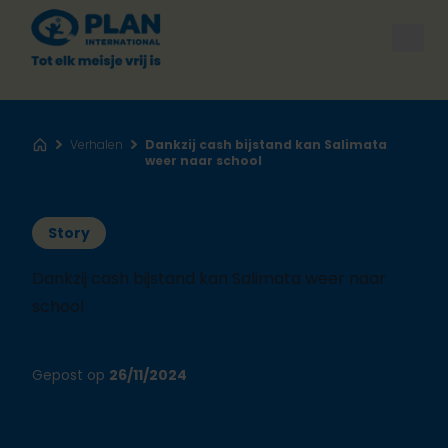
Open
Verhalen
Dankzij cash bijstand kan Salimata
Home
weer naar school
Story
Dankzij cash bijstand kan Salimata weer naar
school
Gepost op
26/11/2024