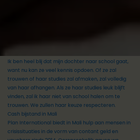
genoeg geld mee zodat ze op school hun lunch en
tussendoortje kunnen kopen en dus genoeg te
eten hebben.
Voor zijn dochter Salimata heeft Sanoussi het
beste voor:
Ik ben heel blij dat mijn dochter naar school gaat,
want nu kan ze veel kennis opdoen. Of ze zal
trouwen of haar studies zal afmaken, zal volledig
van haar afhangen. Als ze haar studies leuk blijft
vinden, zal ik haar niet van school halen om te
trouwen. We zullen haar keuze respecteren.
Cash bijstand in Mali
Plan International biedt in Mali hulp aan mensen in
crisissituaties in de vorm van contant geld en