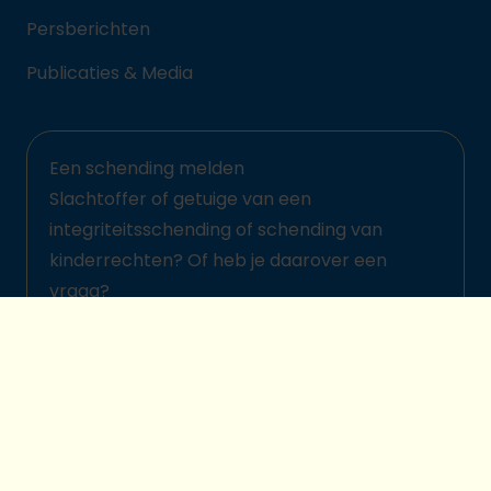
Persberichten
Publicaties & Media
Een schending melden
Slachtoffer of getuige van een
integriteitsschending of schending van
kinderrechten? Of heb je daarover een
vraag?
Meld het hier