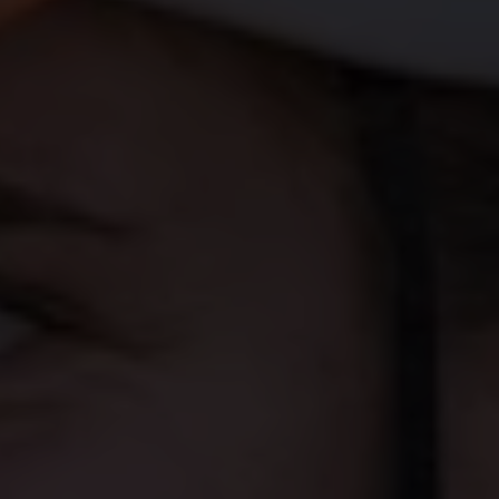
Lotte Kopecky, een Belgische wielrenster en
leading lady in het Belgische wielrennen, is
meer dan alleen een topsporter. Ze is sinds kort
ook de nieuwe ambassadrice voor Plan
International België en dus een voorvechter
voor de rechten en kansen van meisjes over de
hele wereld.
Als ambassadrice van het "Bike for Future" project
van Plan International België, toont Lotte haar