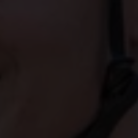
betrokkenheid bij het bevorderen van
gendergelijkheid en meisjesrechten. Het project
richt zich op fietsen als instrument voor positieve
en duurzame verandering, in aanloop naar het WK
wielrennen in 2025 in Rwanda. Meisjes krijgen,
naast kwaliteitsvol onderwijs en hulp bij het
opstarten van een eigen zaak, toegang tot fietsen
en sportopleidingen met als doel om 3.600 meisjes
te ondersteunen.
Sport is een belangrijke factor in het leven. Het
brengt mensen dichter bij elkaar. Dat is niet enkel
hier zo, maar ook in andere delen van de wereld.
Sport als middel voor verandering
Door zich in te zetten voor kwaliteitsvol onderwijs
en sportactiviteiten, zoals wielrennen, helpt Lotte