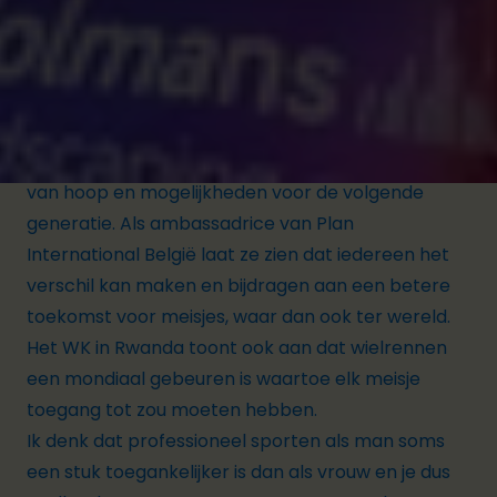
waarvoor sportieve kansen niet vanzelfsprekend
zijn.
Met haar inspirerende toewijding en
vastberadenheid blijft Lotte een rolmodel voor
meisjes die hun dromen najagen en een symbool
van hoop en mogelijkheden voor de volgende
generatie. Als ambassadrice van Plan
International België laat ze zien dat iedereen het
verschil kan maken en bijdragen aan een betere
toekomst voor meisjes, waar dan ook ter wereld.
Het WK in Rwanda toont ook aan dat wielrennen
een mondiaal gebeuren is waartoe elk meisje
toegang tot zou moeten hebben.
Ik denk dat professioneel sporten als man soms
een stuk toegankelijker is dan als vrouw en je dus