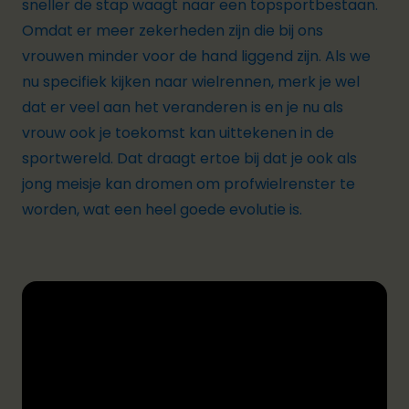
sneller de stap waagt naar een topsportbestaan.
Omdat er meer zekerheden zijn die bij ons
vrouwen minder voor de hand liggend zijn. Als we
nu specifiek kijken naar wielrennen, merk je wel
dat er veel aan het veranderen is en je nu als
vrouw ook je toekomst kan uittekenen in de
sportwereld. Dat draagt ertoe bij dat je ook als
jong meisje kan dromen om profwielrenster te
worden, wat een heel goede evolutie is.