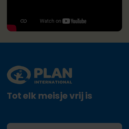
Footer
Plan International logo
Tot elk meisje vrij is