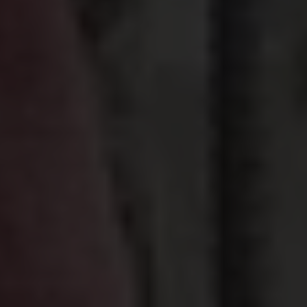
De meeste vormen van
geweld tegen vrouwen
en meisjes
worden gepleegd door mannen die
ze kennen.
Wat te doen wanneer meisjes en
(jonge) vrouwen gevangen zitten in een huwelijk
waar ze te maken krijgen met een gewelddadige
man? Bij wie kunnen ze terecht? Hoe kunnen ze
ontsnappen uit die relatie en hoe bouwen ze hun
leven weer op?
Elk jaar trouwen maar liefst
12 miljoen