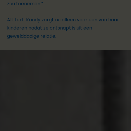
zou toenemen.”
Alt text: Kandy zorgt nu alleen voor een van haar
kinderen nadat ze ontsnapt is uit een
gewelddadige relatie.
Psychologisch geweld:
beledigingen,
manipulatie, bedreigingen of isolement
In Paraguay werd Aurora* door haar man volledig
geïsoleerd in een informele verbintenis. Hij sloot
haar op in een bijgebouw waar hij werkte, hij gaf
haar geen kleren en eiste dat ze stil was:
“Als ik iets