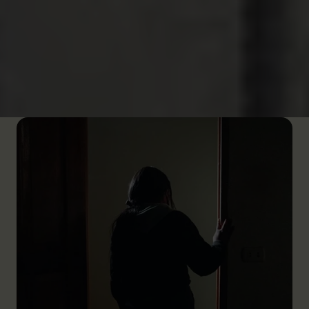
zei of deed dat hem niet aanstond, dreigde hij
ermee me te vermoorden”
, herinnert ze zich.