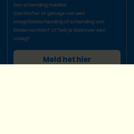
Een schending melden
Slachtoffer of getuige van een
integriteitsschending of schending van
kinderrechten? Of heb je daarover een
vraag?
Meld het hier
© 2026 Plan International België
Kinderbeschermingsbeleid
Legal disclaimer
Cookievoorkeuren
Privacybescherming