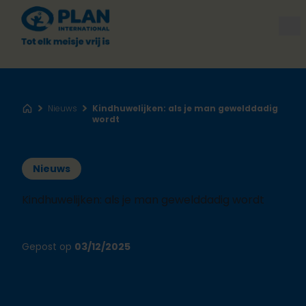
Op
Nieuws
Kindhuwelijken: als je man gewelddadig
Home
wordt
Nieuws
Kindhuwelijken: als je man gewelddadig wordt
Gepost op
03/12/2025