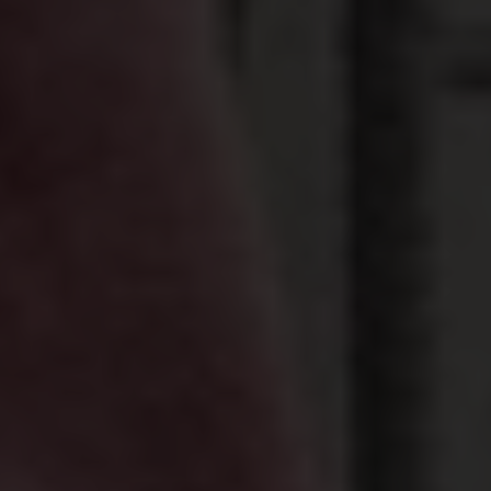
meisjes
nog vóór hun 18de.
Voor veel
meisjes begint met het huwelijk ook een cyclus van
geweld:
bijna één op vier
meisjes die voor
haar 20ste een relatie had, kreeg te maken
met
fysiek en/of seksueel partnergeweld
.
Het
gaat om 19 miljoen meisjes, dus
meer dan de
totale bevolking van België
.
Deze vroegtijdige huwelijken en het geweld
dat ermee gepaard gaat, zijn dus duidelijk
geen
geïsoleerde gevallen
. Ze weerspiegelen een
systeem dat meisjes en vrouwen onderdrukt en
geweld tegen hen normaliseert.
In deze blog lees je meer
over gendergerelateerd geweld.