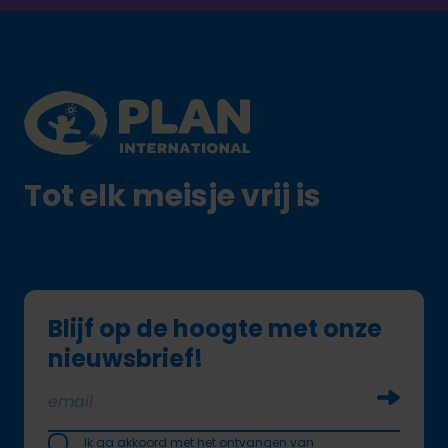
Footer
Plan International logo
Tot elk meisje vrij is
Blijf op de hoogte met onze
nieuwsbrief!
Soumettr
Ik ga akkoord met het ontvangen van