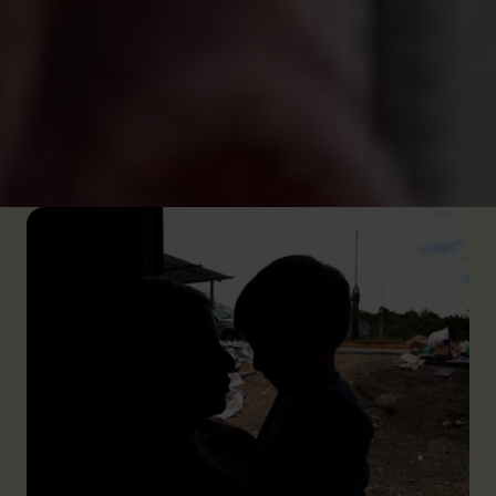
Seksueel geweld:
vaak gepleegd onder de
noemer van ‘echtelijke plicht’, zonder enige
wettelijke noch morele grond