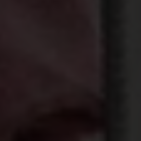
Verschillende vormen
van
gendergerelateerd
geweld
Hieronder sommen we verschillende vormen van
geweld op. Al deze vormen hebben eenzelfde
doel:
de meisjes de controle ontnemen over
hun lichaam, hun keuzes en hun toekomst.
Dat
gebeurt onder
verschillende vormen
:
Fysiek geweld:
heeft een lichamelijke en
mentale impact
“Ik dacht een beter leven te starten, maar ik had
niet verwacht geslagen en vernederd te worden.”
- Edwina, gehuwd op haar 16de, Tanzania