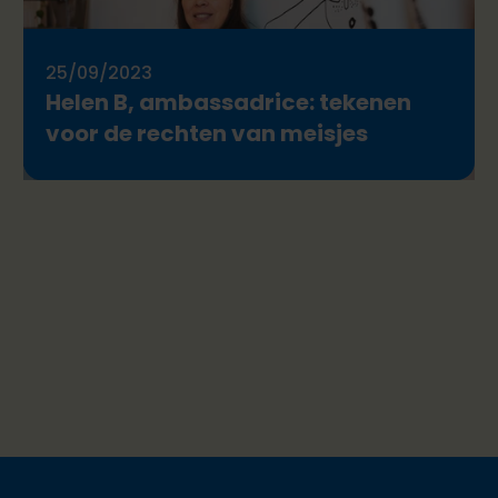
25/09/2023
Helen B, ambassadrice: tekenen
voor de rechten van meisjes