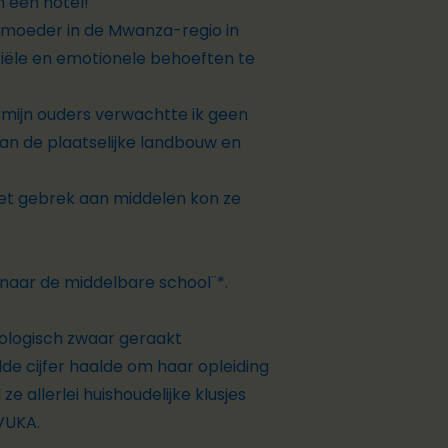
n een hotel!
tmoeder in de Mwanza-regio in
riële en emotionele behoeften te
n mijn ouders verwachtte ik geen
an de plaatselijke landbouw en
het gebrek aan middelen kon ze
s naar de middelbare school¨*.
hologisch zwaar geraakt
e cijfer haalde om haar opleiding
e allerlei huishoudelijke klusjes
 VUKA.