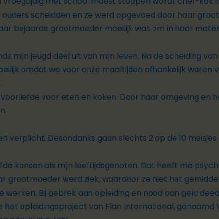
n vroegtijdig met school moest stoppen wordt chef-kok i
ar ouders scheidden en ze werd opgevoed door haar groo
or haar bejaarde grootmoeder moeilijk was om in haar mate
ds mijn jeugd deel uit van mijn leven. Na de scheiding va
ilijk omdat we voor onze maaltijden afhankelijk waren v
.
n voorliefde voor eten en koken. Door haar omgeving en 
en.
s en verplicht. Desondanks gaan slechts 2 op de 10 meisje
fde kansen als mijn leeftijdsgenoten. Dat heeft me psyc
r grootmoeder werd ziek, waardoor ze niet het gemiddeld
 ze werken. Bij gebrek aan opleiding en nood aan geld deed z
e het opleidingsproject van Plan International, genaamd