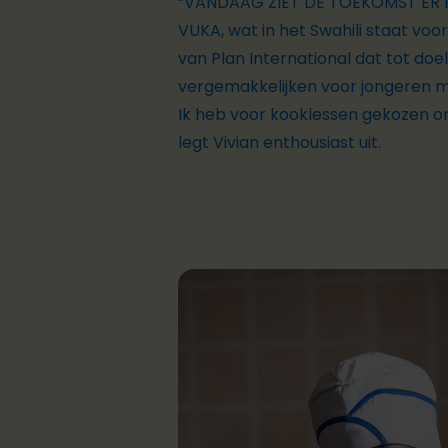
“VANDAAG ZIET DE TOEKOMST ER 
VUKA, wat in het Swahili staat vo
van Plan International dat tot do
vergemakkelijken voor jongeren me
Ik heb voor kooklessen gekozen om
legt Vivian enthousiast uit.