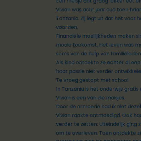
Een meisje dat graag lekker eet e
Vivian was acht jaar oud toen ha
Tanzania. Zij legt uit dat het vo
voorzien.
Financiële moeilijkheden maken sin
mooie toekomst. Het leven was moe
soms van de hulp van familieleden
Als kind ontdekte ze echter al ee
haar passie niet verder ontwikkel
Te vroeg gestopt met school
In Tanzania is het onderwijs grati
Vivian is een van die meisjes.
Door de armoede had ik niet dezel
Vivian raakte ontmoedigd. Ook haa
verder te zetten. Uiteindelijk ging
om te overleven. Toen ontdekte z