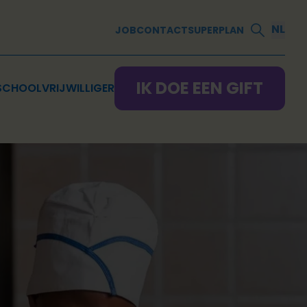
NL
JOB
CONTACT
SUPERPLAN
IK DOE EEN GIFT
SCHOOL
VRIJWILLIGER