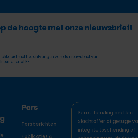
 op de hoogte met onze nieuwsbrief!
a akkoord met het ontvangen van de nieuwsbrief van
 International BE.
Pers
Een schending melden
ng
Slachtoffer of getuige v
Persberichten
integriteitsschending of
de
Publicaties &