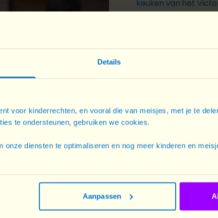
keuken van het Victor
toegewijd, innovatief
haar werk. Na haar op
in het Victoria Palac
Het leven van Vivian 
Details
glimlach op het gezic
toekomstplannen:
De toekomst ziet er r
heeft me geholpen mi
nt voor kinderrechten, en vooral die van meisjes, met je te del
cties te ondersteunen, gebruiken we cookies.
bereiken en ik geloof
ligt.
 onze diensten te optimaliseren en nog meer kinderen en meisje
Ontdek meer inspirer
onze
#Girl2Woman
-
*Bron:
Plan Internati
Aanpassen
A