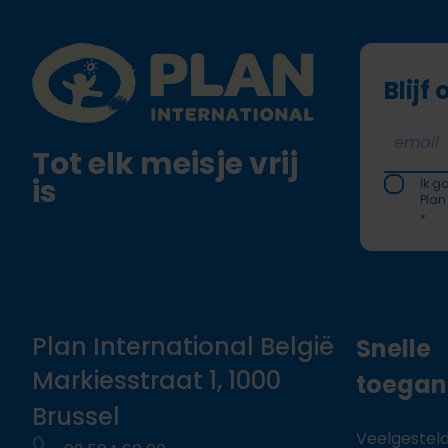
Plan International logo
Blijf
Tot elk meisje vrij
is
Ik g
Plan
*
Plan International België
Snelle
Markiesstraat 1, 1000
toega
Brussel
Veelgestel