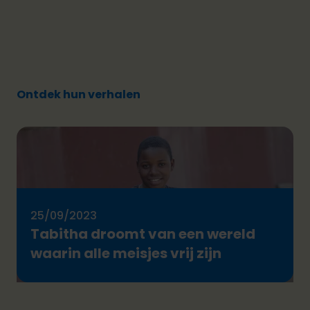
Ontdek hun verhalen
25/09/2023
Tabitha droomt van een wereld
waarin alle meisjes vrij zijn