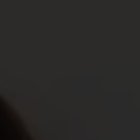
Helen Blanchaert, ambassadrice van Plan
International België, streeft mee voor de
rechten van meisjes.
Ik ben de beste versie van mezelf als ik me vrij voel
en dat is wat ik wil voor mijn dochter Stella en voor
elk meisje ter wereld; de vrijheid om haar eigen
keuzes te maken. De samenwerking met Plan
International Belgium lag dan ook voor de hand.
zegt Helen Blanchaert.