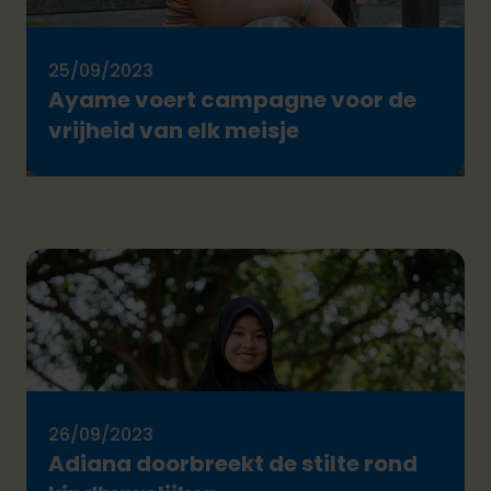
25/09/2023
Ayame voert campagne voor de
vrijheid van elk meisje
26/09/2023
Adiana doorbreekt de stilte rond