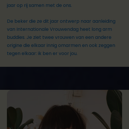
jaar op rij samen met de ons.
De beker die ze dit jaar ontwerp naar aanleiding
van Internationale Vrouwendag heet long arm
buddies. Je ziet twee vrouwen van een andere
origine die elkaar innig omarmen en ook zeggen
tegen elkaar: ik ben er voor jou.