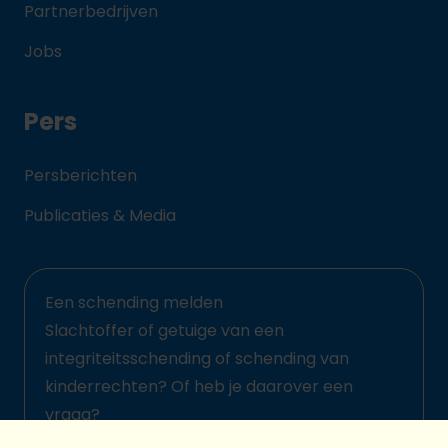
Partnerbedrijven
Jobs
Pers
Persberichten
Publicaties & Media
Een schending melden
Slachtoffer of getuige van een
integriteitsschending of schending van
kinderrechten? Of heb je daarover een
vraag?