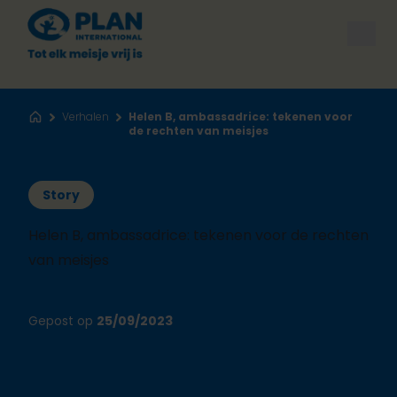
Open
Verhalen
Helen B, ambassadrice: tekenen voor
Home
de rechten van meisjes
Story
Helen B, ambassadrice: tekenen voor de rechten
van meisjes
Gepost op
25/09/2023