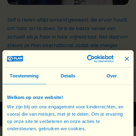
Zelf is Helen altijd iemand geweest die ervan houdt
om haar zin te doen. Ze is de beste versie van
zichzelf als je haar in haar vrijheid laat. Net daarom
steunt ze Plan International, zodat alle meisjes
waar ook ter wereld alle kansen krijgen, zodat ze
kunnen doen wat ze graag doen. In alle vrijheid.
Van een kind dat knutselt tot een beroemde
Toestemming
Details
Over
illustrator die opkomt voor de rechten van meisjes
Welkom op onze website!
We zijn blij om ons engagement voor kinderrechten, en
vooral die van meisjes, met je te delen. Om je ervaring
op onze site te verbeteren en onze acties te
ondersteunen, gebruiken we cookies.