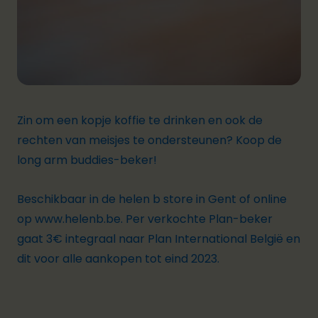
Zin om een kopje koffie te drinken en ook de
rechten van meisjes te ondersteunen? Koop de
long arm buddies-beker!
Beschikbaar in de helen b store in Gent of online
op
www.helenb.be
. Per verkochte Plan-beker
gaat 3€ integraal naar Plan International België en
dit voor alle aankopen tot eind 2023.