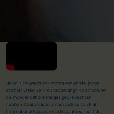
om een koffiebeker te ontwerpen naar aanleiding
van Internationale Vrouwendag op 8 maart.
Helen is trouwens ook mama van een 14-jarige
dochter Stella. Ze vindt het belangrijk als vrouw en
als moeder dat alle meisjes gelijke rechten
hebben. Daarom is ze ambassadrice van Plan
International België en werkt ze al voor het 2de