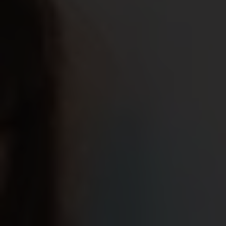
Onder het label helen b brengt ze een
geïllustreerde koffietas uit waarbij een deel van de
opbrengst gaat naar de ngo. Zo kan jij, tijdens het
drinken van een tasje koffie of thee, jouw steun
betuigen aan alle meisjes ter wereld.
Helen Blanchaert is illustratrice en oprichtster van
helen b. Met haar geïllustreerde producten wil ze
een vleugje vrolijkheid toevoegen aan ieders leven.
De slogan van helen b is daarom niet voor niks our
happiness is handmade.
Helen houdt van reizen, op ontdekking gaan én is
verzot op koffie. Daarom zei ze ook meteen ja
toen Plan International België haar vorig jaar vroeg