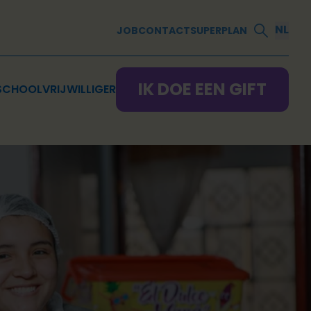
NL
JOB
CONTACT
SUPERPLAN
IK DOE EEN GIFT
SCHOOL
VRIJWILLIGER