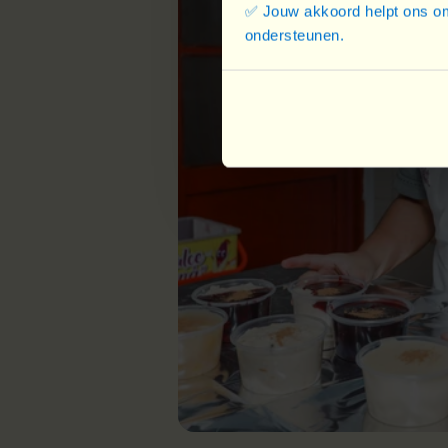
✅ Jouw akkoord helpt ons om
ondersteunen.