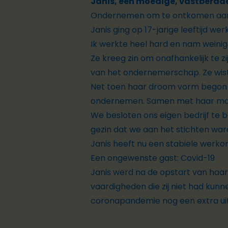
Janis, een moedige, vastberade
Ondernemen om te ontkomen aan
Janis ging op 17-jarige leeftijd we
Ik werkte heel hard en nam weinig 
Ze kreeg zin om onafhankelijk te z
van het ondernemerschap. Ze wis
Net toen haar droom vorm begon te
ondernemen. Samen met haar man 
We besloten ons eigen bedrijf te 
gezin dat we aan het stichten wa
Janis heeft nu een stabiele werko
Een ongewenste gast: Covid-19
Janis werd na de opstart van haar
vaardigheden die zij niet had kun
coronapandemie nog een extra u