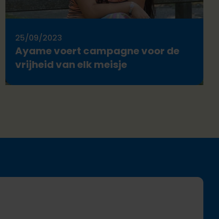
25/09/2023
Ayame voert campagne voor de
vrijheid van elk meisje