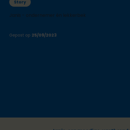
Story
Janis - ondernemer én lekkerbek
Gepost op
25/09/2023