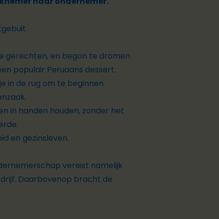
werknemer naar ondernemer.
tgebuit.
oete gerechten, en begon te dromen
een populair Peruaans dessert.
je in de rug om te beginnen
enzaak.
den in handen houden, zonder het
erde.
id en gezinsleven.
ondernemerschap vereist namelijk
edrijf. Daarbovenop bracht de