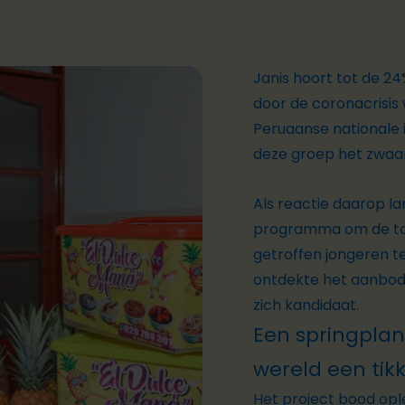
Janis hoort tot de 24
door de coronacrisis
Peruaanse nationale i
deze groep het zwaar
Als reactie daarop l
programma om de toe
getroffen jongeren t
ontdekte het aanbod 
zich kandidaat.
Een springplan
wereld een tik
Het project bood ople