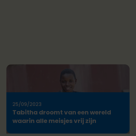
25/09/2023
Tabitha droomt van een wereld
waarin alle meisjes vrij zijn