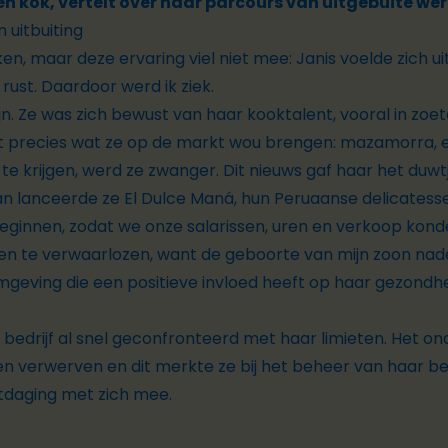
n kok, vertelt over haar parcours van uitgebuite 
 uitbuiting
rken, maar deze ervaring viel niet mee: Janis voelde zich ui
rust. Daardoor werd ik ziek.
ijn. Ze was zich bewust van haar kooktalent, vooral in z
t precies wat ze op de markt wou brengen: mazamorra, 
 krijgen, werd ze zwanger. Dit nieuws gaf haar het duwt
lanceerde ze El Dulce Maná, hun Peruaanse delicatess
beginnen, zodat we onze salarissen, uren en verkoop kon
ren te verwaarlozen, want de geboorte van mijn zoon nad
mgeving die een positieve invloed heeft op haar gezondhe
 bedrijf al snel geconfronteerd met haar limieten. Het 
nen verwerven en dit merkte ze bij het beheer van haar b
itdaging met zich mee.