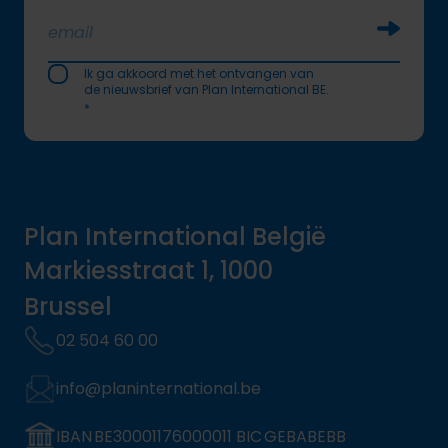
Soumettr
Ik ga akkoord met het ontvangen van
de nieuwsbrief van Plan International BE.
*
Plan International België
Markiesstraat 1, 1000
Brussel
02 504 60 00
info@planinternational.be
IBAN BE30001176000011 BIC GEBABEBB