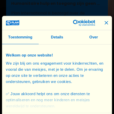
Humanitaire hulp en toegang zijn geen ...
Plan International is bezorgd over de
opschorting van alle humanitaire hulp aan
Gaza. Het leven van 2,2 miljoen Palestijnen
staat ...
Toestemming
Details
Over
Lees meer
Welkom op onze website!
We zijn blij om ons engagement voor kinderrechten, en
vooral die van meisjes, met je te delen. Om je ervaring
op onze site te verbeteren en onze acties te
ondersteunen, gebruiken we cookies.
✅ Jouw akkoord helpt ons om onze diensten te
optimaliseren en nog meer kinderen en meisjes
wereldwijd te ondersteunen.