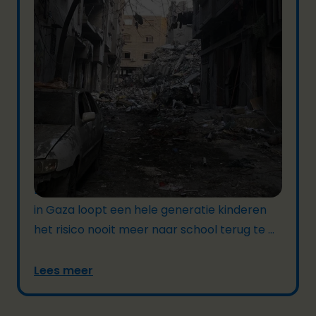
05/08/2024
Schoolaanvallen in Gaza moeten
stoppen | ...
Door de toenemende aanvallen op scholen
in Gaza loopt een hele generatie kinderen
het risico nooit meer naar school terug te ...
Lees meer