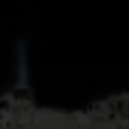
Plan International is geschokt door de terugkeer
van de vijandelijkheden in Gaza. De Israëlische
luchtaanvallen van de afgelopen dagen hebben
ten minste 900 mensen het leven gekost,
waaronder veel kinderen en vrouwen. Dit waren
schaamteloze willekeurige aanvallen op
burgers.
De Israëlische luchtaanvallen op Gaza
vormen een directe bedreiging voor de levens van
Palestijnse burgers en gijzelaars.