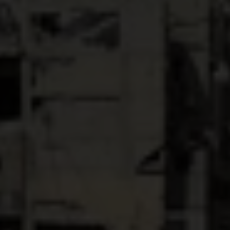
Dr. Unni Krishnan, Global Humanitarian Director bij
Plan International: “Wij veroordelen deze
hernieuwde aanvallen van het Israëlische leger op
kinderen en alle burgers in Gaza. De kinderen in
Gaza hebben al genoeg geleden – ze verloren al
hun levens, hun families, hun huizen, hun scholen,
hun ziekenhuizen, hun gemeenschappen en hun
menselijkheid. Elke dag is een strijd om te
overleven. Dit moet stoppen.”
Aanval op gezondheidscentrum
Tegelijkertijd zijn we diep bedroefd over de
vernietiging door een luchtaanval in Gaza van het
Al Rafi Gezondheidscentrum, dat door onze
partner Juzoor in Jabalia wordt gerund. Gelukkig is
al het personeel veilig, maar het centrum, dat