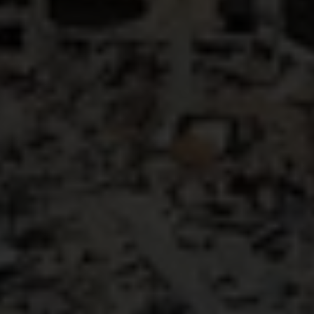
dagelijks meer dan 1.000 patiënten hielp en
kinderen levensreddende medische zorg bood, is
zwaar beschadigd.
Desondanks wil Juzoor de
dienstverlening verderzetten en is het al
begonnen met het verplaatsen van faciliteiten.
Gezondheidsvoorzieningen zouden nooit een
doelwit mogen zijn in conflicten. Er moet
rekenschap worden afgelegd voor aanvallen op
gezondheidsvoorzieningen.
Wij roepen nogmaals op tot respect voor het
Internationale Humanitaire Recht, tot
ongehinderde toegang tot humanitaire hulp en tot
constructieve inspanningen van alle partijen die nu
tot een permanent staakt-het-vuren moeten