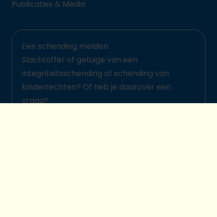
Publicaties & Media
Een schending melden
Slachtoffer of getuige van een
integriteitsschending of schending van
kinderrechten? Of heb je daarover een
vraag?
Meld het hier
© 2026 Plan International België