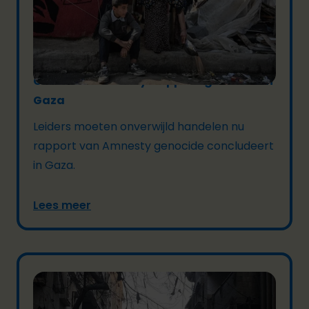
20/12/2024
Conclusie Amnesty-rapport: genocide in
Gaza
Leiders moeten onverwijld handelen nu
rapport van Amnesty genocide concludeert
in Gaza.
Lees meer