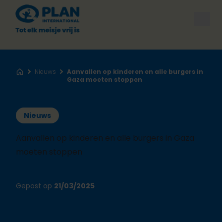
Open
Nieuws
Aanvallen op kinderen en alle burgers in
Home
Gaza moeten stoppen
Nieuws
Aanvallen op kinderen en alle burgers in Gaza
moeten stoppen
Gepost op
21/03/2025