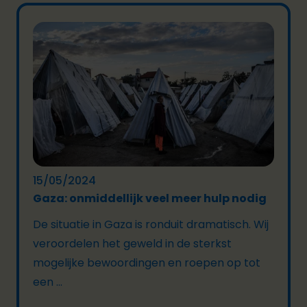
15/05/2024
Gaza: onmiddellijk veel meer hulp nodig
De situatie in Gaza is ronduit dramatisch. Wij
veroordelen het geweld in de sterkst
mogelijke bewoordingen en roepen op tot
een ...